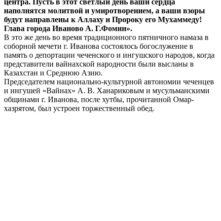
центра. Пусть в этот светлый день ваши сердца
наполнятся молитвой и умиротворением, а ваши взоры
будут направлены к Аллаху и Пророку его Мухаммеду!
Глава города Иваново А. Г.Фомин».
В это же день во время традиционного пятничного намаза в
соборной мечети г. Иванова состоялось богослужение в
память о депортации чеченского и ингушского народов, когда
представители вайнахской народности были высланы в
Казахстан и Среднюю Азию.
Председателем национально-культурной автономии чеченцев
и ингушей «Вайнах» А. В. Ханариковым и мусульманскими
общинами г. Иванова, после хутбы, прочитанной Омар-
хазрятом, был устроен торжественный обед.