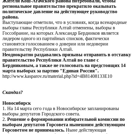
Жители Кош-Агачского района потребовали, чтобы
региональное правительство прекратило оказывать
политическое давление на действующее руководство
района.
Выступающие отметили, что в условиях, когда всенародные
выборы главы Республики Алтай отменены, выборы в
Госсобрание, на которых Александр Бердников является
лидером одного из партийных списков, фактически
становятся голосованием о доверии или недоверии
правительству Республики Алтай.
Неоднократно раздавались призывы отправить в отставку
правительство Республики Алтай во главе с
Бердниковым, а также не голосовать на предстоящих 14
марта выборах за партию "Единая Россия".
http://www.kasparov.ru/material.php?id=4B81408133E10
Скандал?
Новосибирск
1. На 14 марта сего года в Новосибирске запланированы
выборы депутатов Городского совета.
2.
Решение о формировании избирательной комиссии по
выборам депутатов Горсовета нынешним действующим
Горсоветом не принималось.
Ныне действующая