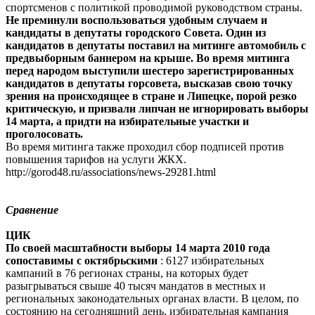
спортсменов с политикой проводимой руководством страны.
Не преминули воспользоваться удобным случаем и
кандидаты в депутаты городского Совета. Один из
кандидатов в депутаты поставил на митинге автомобиль с
предвыборным баннером на крыше. Во время митинга
перед народом выступили шестеро зарегистрированных
кандидатов в депутаты горсовета, высказав свою точку
зрения на происходящее в стране и Липецке, порой резко
критическую, и призвали липчан не игнорировать выборы
14 марта, а придти на избирательные участки и
проголосовать.
Во время митинга также проходил сбор подписей против
повышения тарифов на услуги ЖКХ.
http://gorod48.ru/associations/news-29281.html
Сравнение
ЦИК
По своей масштабности выборы 14 марта 2010 года
сопоставимы с октябрьскими
: 6127 избирательных
кампаний в 76 регионах страны, на которых будет
разыгрываться свыше 40 тысяч мандатов в местных и
региональных законодательных органах власти. В целом, по
состоянию на сегодняшний день, избирательная кампания