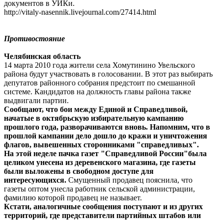
документов в УИКи.
http://vitaly-nasennik.livejournal.com/27414.html
Противостояние
Челябинская область
14 марта 2010 года жители села Хомутинино Увельского
района будут участвовать в голосовании. В этот раз выбирать
депутатов районного собрания предстоит по смешанной
системе. Кандидатов на должность главы района также
выдвигали партии.
Сообщают, что бои между Единой и Справедливой,
начатые в октябрьскую избирательную кампанию
прошлого года, разворачиваются вновь. Напомним, что в
прошлой кампании дело дошло до кражи и уничтожения
флагов, вывешенных сторонниками "справедливых".
На этой неделе пачка газет "Справедливой России"была
целиком унесена из деревенского магазина, где газеты
были выложены в свободном доступе для
интересующихся.
Смущенный продавец пояснила, что
газеты оптом унесла работник сельской администрации,
фамилию которой продавец не называет.
Кстати, аналогичные сообщения поступают и из других
территорий, где представители партийных штабов или