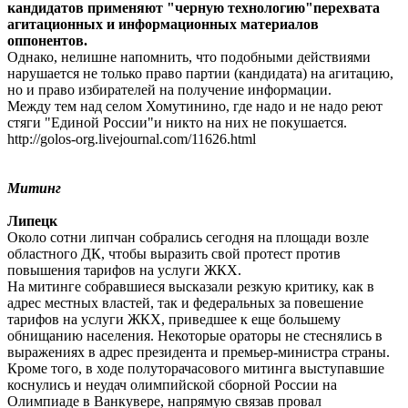
кандидатов применяют "черную технологию"перехвата
агитационных и информационных материалов
оппонентов.
Однако, нелишне напомнить, что подобными действиями
нарушается не только право партии (кандидата) на агитацию,
но и право избирателей на получение информации.
Между тем над селом Хомутинино, где надо и не надо реют
стяги "Единой России"и никто на них не покушается.
http://golos-org.livejournal.com/11626.html
Митинг
Липецк
Около сотни липчан собрались сегодня на площади возле
областного ДК, чтобы выразить свой протест против
повышения тарифов на услуги ЖКХ.
На митинге собравшиеся высказали резкую критику, как в
адрес местных властей, так и федеральных за повешение
тарифов на услуги ЖКХ, приведшее к еще большему
обнищанию населения. Некоторые ораторы не стеснялись в
выражениях в адрес президента и премьер-министра страны.
Кроме того, в ходе полуторачасового митинга выступавшие
коснулись и неудач олимпийской сборной России на
Олимпиаде в Ванкувере, напрямую связав провал