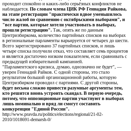
проходит спокойно и каких-либо серьёзных конфликтов не
наблюдается.
По словам члена ЦИК РФ Геннадия Райкова,
на этапе регистрации "практически вдвое уменьшилось
число жалоб по сравнению с октябрьскими выборами", и
"все партии, которые хотели участвовать в выборах,
прошли регистрацию".
Так, опять же по данным
Центризбиркома, количество партийных списков на выборах
в региональные парламенты варьируется от четырех до шести.
Всего зарегистрировано 37 партийных списков, и лишь
четыре списка получили отказ, что составляет семь процентов
и является достаточно низким показателем, если сравнивать с
предыдущей избирательной кампанией.
"Парламентского кризиса, думаю, однозначно не будет", —
уверен Геннадий Райков. С одной стороны, это стало
результатом большой организационной работы, которую
Центризбирком проводил с партиями. С другой стороны,
будет весьма сложно привести разумные аргументы тем,
кто решится вновь устроить скандал. В первую очередь,
потому, что оппозиционные партии участвуют в выборах
лишь номинально и вряд ли смогут составить
конкуренции "Единой России".
http://www.pravda.ru/politics/elections/regional/21-02-
2010/1018691-demarsh-0/