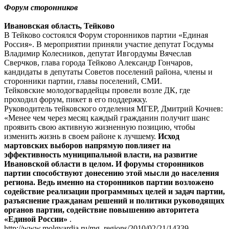
Форум сторонников
Ивановская область, Тейково
В Тейково состоялся Форум сторонников партии «Единая
Россия». В мероприятии приняли участие депутат Госдумы
Владимир Колесников, депутат Ивгордумы Вячеслав
Сверчков, глава города Тейково Александр Гончаров,
кандидаты в депутаты Советов поселений района, члены и
сторонники партии, главы поселений, СМИ.
Тейковские молодогвардейцы провели возле ДК, где
проходил форум, пикет в его поддержку.
Руководитель тейковского отделения МГЕР, Дмитрий Кочнев:
«Менее чем через месяц каждый гражданин получит шанс
проявить свою активную жизненную позицию, чтобы
изменить жизнь в своем районе к лучшему.
Исход
мартовских выборов напрямую повлияет на
эффективность муниципальной власти, на развитие
Ивановской области в целом. И форумы сторонников
партии способствуют донесению этой мысли до населения
региона. Ведь именно на сторонников партии возложено
содействие реализации программных целей и задач партии,
разъяснение гражданам решений и политики руководящих
органов партии, содействие повышению авторитета
«Единой России»
.
http://www.molgvardia.ru/mg_regions/2010/02/21/14339