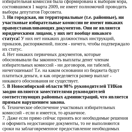
избирательная комиссия была сформирована к выборам мэра,
состоявшимся 1 марта 2009, не имеет полномочий проводить
выборы депутатов Горсовета.
3.
Ни городская, ни территориальные (т.е. районные), ни
участковые избирательные комиссии не имеют никаких
правоустанавливающих документов. Они не являются
юридическими лицами, у них нет вообще никакого
статуса!
У них нет никаких должностных инструкций,
приказов, распоряжений, писем - ничего, чтобы подтверждало
их статус.
4. Нет никаких первичных документов, которые
обосновывали бы законность выплаты денег членам
избирательных комиссий - ни договоров, ни табелей,
ничегошеньки! Т.е. на каком основании из бюджета будут
платиться деньги, и как определяется размер выплат -
никакого обоснования не существует.
5.
В Новосибирской области 98% руководителей ТИКов
заодно являются заместителями руководителей
соответствующих районных администраций, что является
прямым нарушением закона.
6. Техническое обеспечение участковых избирательных
комиссий - если и имеется, то архаичное.
7. Даже если прямо сейчас принять все необходимые решения
и оформить недостающие документы, то не выполняются
сроки на заблаговременное предоставление необходимых