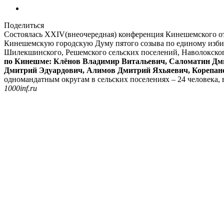
Поделиться
Состоялась XXIV(внеочередная) конференция Кинешемского от
Кинешемскую городскую Думу пятого созыва по единому избир
Шилекшинского, Решемского сельских поселений, Наволокског
по Кинешме: Клёнов Владимир Витальевич, Саломатин Дм
Дмитрий Эдуардович, Алимов Дмитрий Яхьяевич, Корепан
одномандатным округам в сельских поселениях – 24 человека, 
1000inf.ru