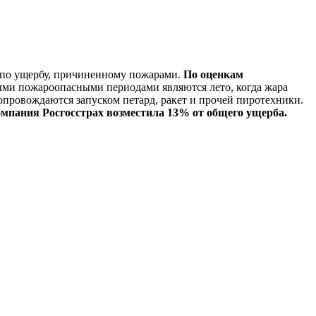
о по ущербу, причиненному пожарами.
По оценкам
и пожароопасными периодами являются лето, когда жара
опровождаются запуском петард, ракет и прочей пиротехники.
омпания Росгосстрах возместила 13% от общего ущерба.