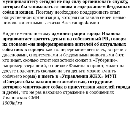
муниципалитету сегодня не под силу организовать службу,
которая бы занималась отловом и содержанием бездомных
собак и кошек.
Поэтому необходимо поддерживать опыт
общественной организации, которая поставила своей целью
помочь животным», - сказал Александр Фомин.
Видно именно поэтому
администрация города Иванова
предпочитает тратить деньги на собственный PR, говоря
их словами «на информирование жителей об актуальных
событиях в городе»
как то: перерезание ленточек, встречи с
диаспорами, спортсменами и бездомными животными (тот,
кто знает, сколько стоит новостной сюжет в «Губернии»,
например вчерашний, о поездке Фомина в приют, может на
досуге подсчитать сколько на эти деньги можно купить
собачьего корма)
и иметь в «Управлении ЖКХ» МУП
«Спецавтобаза жилищного хозяйства», сотрудники
которого уничтожают собак в присутствии жителей города
и детей
, что не раз находило отражение в сообщениях
Ивановских СМИ.
1000inf.ru