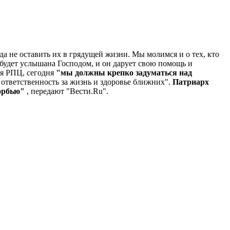
ода не оставить их в грядущей жизни. Мы молимся и о тех, кто
 будет услышана Господом, и он дарует свою помощь и
ля РПЦ, сегодня
"мы должны крепко задуматься над
 ответственность за жизнь и здоровье ближних".
Патриарх
корбью"
, передают "Вести.Ru".