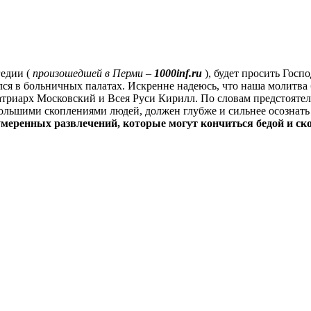
гедии (
произошедшей в Перми –
1000inf.ru
), будет просить Госп
ался в больничных палатах. Искренне надеюсь, что наша молитва
 патриарх Московский и Всея Руси Кирилл. По словам предстояте
 большими скоплениями людей, должен глубже и сильнее осознать
еумеренных развлечений, которые могут кончиться бедой и с