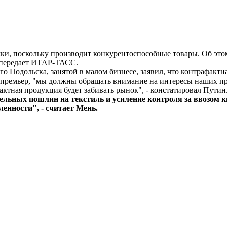
и, поскольку производит конкурентоспособные товары. Об этом
 передает ИТАР-ТАСС.
о Подольска, занятой в малом бизнесе, заявил, что контрафакт
премьер, "мы должны обращать внимание на интересы наших про
актная продукция будет забивать рынок", - констатировал Путин
ных пошлин на текстиль и усиление контроля за ввозом ки
енности", - считает Мень.