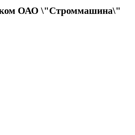
ском ОАО \"Строммашина\"