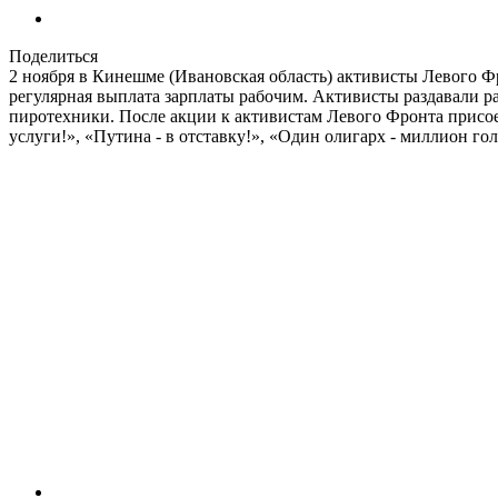
Поделиться
2 ноября в Кинешме (Ивановская область) активисты Левого Ф
регулярная выплата зарплаты рабочим. Активисты раздавали р
пиротехники. После акции к активистам Левого Фронта присое
услуги!», «Путина - в отставку!», «Один олигарх - миллион го