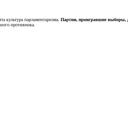
вита культура парламентаризма.
Партии, проигравшие выборы, д
ьного противника.