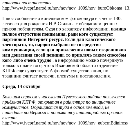
приняты постановления.
http://www.ivcprf.narod.ru/nov/nov/nov_1009/nov_buroObkoma_13
Плюс сообщение о кинешемском фотоконкурсе в честь 130-
летия со дня рождения И.В.Сталина с обещанием ценных
призов победителям. Судя по характеру информации,
налицо
полное отсутствие понимания, ради кого существует
партийный Интернет-ресурс. Если для классического
электората, то, пардон выбрано не то средство
коммуникации, если для привлечения новых сторонников
или донесения своей позиции, то привлечь таким способом
кого-либо очень трудно
, а информацию можно почерпнуть
только в плане того, что в Ивановской области отделение
КПРФ еще существует. А формой существования, по
традиции считает встречи, пленумы и постановления.
Среда, 14 октября
Большим спросом у населения Пучежского района пользуется
приёмная КПРФ, открытая в райцентре по инициативе
коммунистов. Обращаются туда в основном люди, не
нашедшие поддержки и понимания у антинародных органов
власти.
http://www.ivcprf.narod.ru/nov/nov/nov_1009/nov_gubernEdiniross