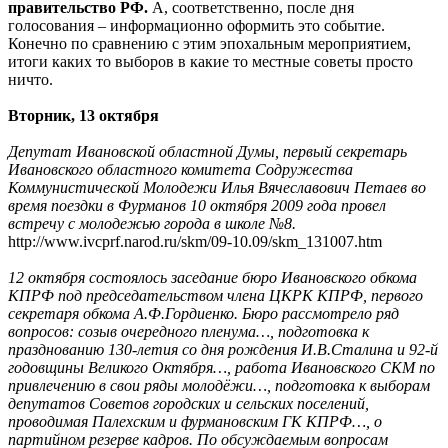
правительство РФ.
А, соответственно, после дня
голосования – информационно оформить это событие.
Конечно по сравнению с этим эпохальным мероприятием,
итоги каких то выборов в какие то местные советы просто
ничто.
Вторник, 13 октября
Депутат Ивановской областной Думы, первый секретарь
Ивановского областного комитета Содружества
Коммунистической Молодежи Илья Вячеславович Петаев во
время поездки в Фурманов 10 октября 2009 года провел
встречу с молодежью города в школе №8.
http://www.ivcprf.narod.ru/skm/09-10.09/skm_131007.htm
12 октября состоялось заседание бюро Ивановского обкома
КПРФ под председательством члена ЦКРК КПРФ, первого
секретаря обкома А.Ф.Гордиенко. Бюро рассмотрело ряд
вопросов: созыв очередного пленума…, подготовка к
празднованию 130-летия со дня рождения И.В.Сталина и 92-й
годовщины Великого Октября…, работа Ивановского СКМ по
привлечению в свои ряды молодёжи…, подготовка к выборам
депутатов Советов городских и сельских поселений,
проводимая Палехским и фурмановским ГК КПРФ…, о
партийном резерве кадров. По обсуждаемым вопросам