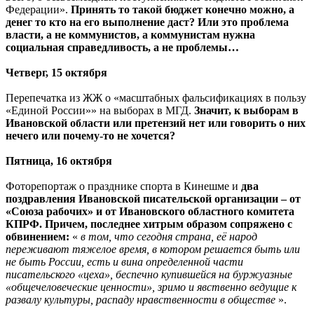
Федерации».
Принять то такой бюджет конечно можно, а
денег то кто на его выполнение даст? Или это проблема
власти, а не коммунистов, а коммунистам нужна
социальная справедливость, а не проблемы…
Четверг, 15 октября
Перепечатка из ЖЖ о «масштабных фальсификациях в пользу
«Единой России»» на выборах в МГД.
Значит, к выборам в
Ивановской области или претензий нет или говорить о них
нечего или почему-то не хочется?
Пятница, 16 октября
Фоторепортаж о празднике спорта в Кинешме и
два
поздравления Ивановской писательской организации – от
«Союза рабочих» и от Ивановского областного комитета
КПРФ. Причем, последнее хитрым образом сопряжено с
обвинением:
«
в том, что сегодня страна, её народ
переживают тяжелое время, в котором решается быть или
не быть России, есть и вина определенной части
писательского «цеха», беспечно купившейся на буржуазные
«общечеловеческие ценности», зримо и явственно ведущие к
развалу культуры, распаду нравственности в обществе
».