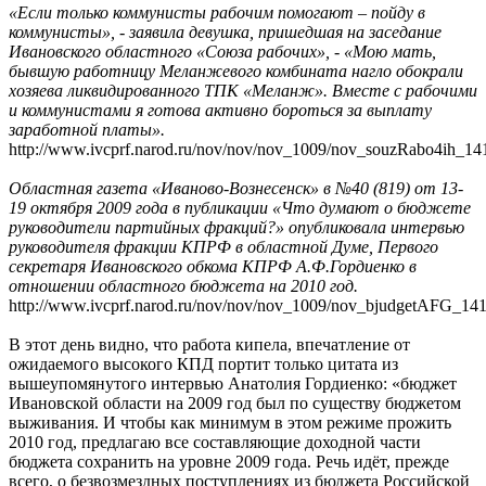
«Если только коммунисты рабочим помогают – пойду в
коммунисты», - заявила девушка, пришедшая на заседание
Ивановского областного «Союза рабочих», - «Мою мать,
бывшую работницу Меланжевого комбината нагло обокрали
хозяева ликвидированного ТПК «Меланж». Вместе с рабочими
и коммунистами я готова активно бороться за выплату
заработной платы».
http://www.ivcprf.narod.ru/nov/nov/nov_1009/nov_souzRabo4ih_14
Областная газета «Иваново-Вознесенск» в №40 (819) от 13-
19 октября 2009 года в публикации «Что думают о бюджете
руководители партийных фракций?» опубликовала интервью
руководителя фракции КПРФ в областной Думе, Первого
секретаря Ивановского обкома КПРФ А.Ф.Гордиенко в
отношении областного бюджета на 2010 год.
http://www.ivcprf.narod.ru/nov/nov/nov_1009/nov_bjudgetAFG_14
В этот день видно, что работа кипела, впечатление от
ожидаемого высокого КПД портит только цитата из
вышеупомянутого интервью Анатолия Гордиенко: «бюджет
Ивановской области на 2009 год был по существу бюджетом
выживания. И чтобы как минимум в этом режиме прожить
2010 год, предлагаю все составляющие доходной части
бюджета сохранить на уровне 2009 года. Речь идёт, прежде
всего, о безвозмездных поступлениях из бюджета Российской