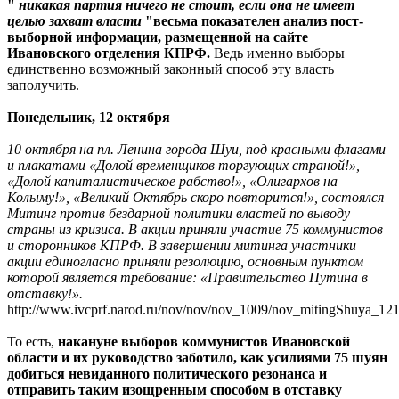
"
никакая партия ничего не стоит, если она не имеет
целью захват власти
"весьма показателен анализ пост-
выборной информации, размещенной на сайте
Ивановского отделения КПРФ.
Ведь именно выборы
единственно возможный законный способ эту власть
заполучить.
Понедельник, 12 октября
10 октября на пл. Ленина города Шуи, под красными флагами
и плакатами «Долой временщиков торгующих страной!»,
«Долой капиталистическое рабство!», «Олигархов на
Колыму!», «Великий Октябрь скоро повторится!», состоялся
Митинг против бездарной политики властей по выводу
страны из кризиса. В акции приняли участие 75 коммунистов
и сторонников КПРФ. В завершении митинга участники
акции единогласно приняли резолюцию, основным пунктом
которой является требование: «Правительство Путина в
отставку!».
http://www.ivcprf.narod.ru/nov/nov/nov_1009/nov_mitingShuya_12
То есть,
накануне выборов коммунистов Ивановской
области и их руководство заботило, как усилиями 75 шуян
добиться невиданного политического резонанса и
отправить таким изощренным способом в отставку