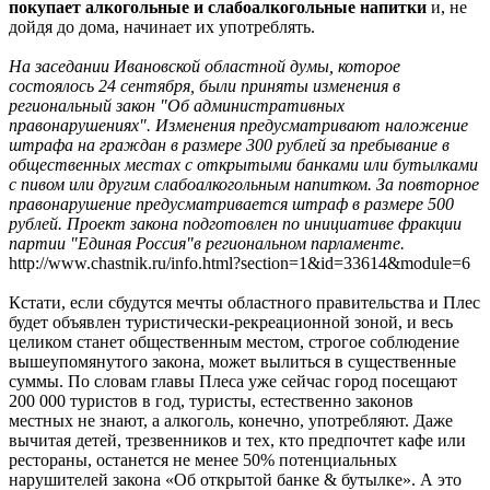
покупает алкогольные и слабоалкогольные напитки
и, не
дойдя до дома, начинает их употреблять.
На заседании Ивановской областной думы, которое
состоялось 24 сентября, были приняты изменения в
региональный закон "Об административных
правонарушениях". Изменения предусматривают наложение
штрафа на граждан в размере 300 рублей за пребывание в
общественных местах с открытыми банками или бутылками
с пивом или другим слабоалкогольным напитком. За повторное
правонарушение предусматривается штраф в размере 500
рублей. Проект закона подготовлен по инициативе фракции
партии "Единая Россия"в региональном парламенте.
http://www.chastnik.ru/info.html?section=1&id=33614&module=6
Кстати, если сбудутся мечты областного правительства и Плес
будет объявлен туристически-рекреационной зоной, и весь
целиком станет общественным местом, строгое соблюдение
вышеупомянутого закона, может вылиться в существенные
суммы. По словам главы Плеса уже сейчас город посещают
200 000 туристов в год, туристы, естественно законов
местных не знают, а алкоголь, конечно, употребляют. Даже
вычитая детей, трезвенников и тех, кто предпочтет кафе или
рестораны, останется не менее 50% потенциальных
нарушителей закона «Об открытой банке & бутылке». А это