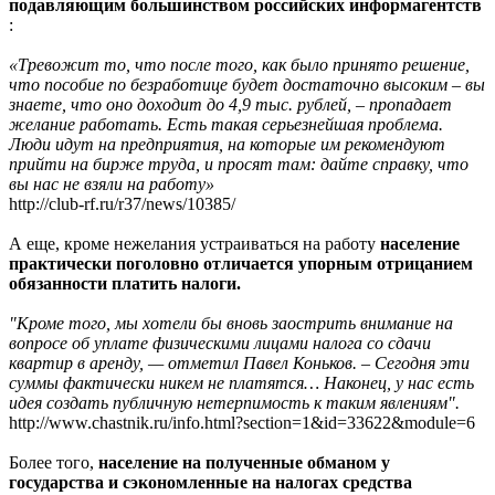
подавляющим большинством российских информагентств
:
«Тревожит то, что после того, как было принято решение,
что пособие по безработице будет достаточно высоким – вы
знаете, что оно доходит до 4,9 тыс. рублей, – пропадает
желание работать. Есть такая серьезнейшая проблема.
Люди идут на предприятия, на которые им рекомендуют
прийти на бирже труда, и просят там: дайте справку, что
вы нас не взяли на работу»
http://club-rf.ru/r37/news/10385/
А еще, кроме нежелания устраиваться на работу
население
практически поголовно отличается упорным отрицанием
обязанности платить налоги.
"Кроме того, мы хотели бы вновь заострить внимание на
вопросе об уплате физическими лицами налога со сдачи
квартир в аренду, — отметил Павел Коньков. – Сегодня эти
суммы фактически никем не платятся… Наконец, у нас есть
идея создать публичную нетерпимость к таким явлениям".
http://www.chastnik.ru/info.html?section=1&id=33622&module=6
Более того,
население на полученные обманом у
государства и сэкономленные на налогах средства