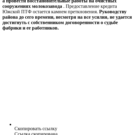
а провести восстановительные работы на очистных
сооружениях молокозавода
. Предоставление кредита
Южской ПТФ остается камнем преткновения.
Руководству
района до сего времени, несмотря на все усилия, не удается
достигнуть с собственником договоренности о судьбе
фабрики и ее работников.
Скопировать ссылку
Ссылка скопирована