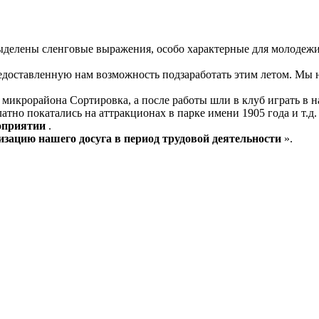
делены сленговые выражения, особо характерные для молодежи –
ставленную нам возможность подзаработать этим летом. Мы не п
 микрорайона Сортировка, а после работы шли в клуб играть в 
латно покатались на аттракционах в парке имени 1905 года и т.д.
оприятии
.
изацию нашего досуга в период трудовой деятельности
».