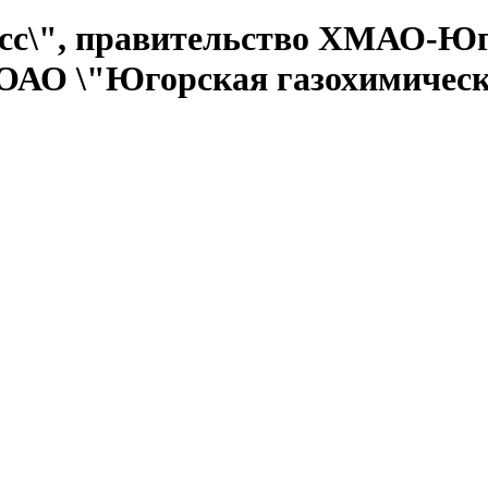
сс\", правительство ХМАО-Ю
 ОАО \"Югорская газохимичес