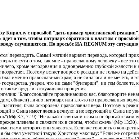
ху Кириллу с просьбой "дать пример христианской реакции"
 идет о том, чтобы патриарх обратился к властям с просьбой
 поводу случившегося. По просьбе ИА REGNUM эту ситуацию
яются"переводить. Самый мягкий вариант перевода, который прихо
Теперь по сути о том, как мне - православному человеку - все э
ничего, кроме негодования и одновременно глубокой жалости к 
е возрастает. Поэтому встает вопрос о реакции не только на дей
был именно православный храм, а не синагога и не мечеть, и это
 государства, уверен, что ни сами "бунтарши", ни тем более те, 
 то также вряд ли заслуживали прощения.
нгелия: "Благословляйте проклинающих вас, благотворите ненав
авидим, обижен) лично патриарх или кто-то из православных вер
 Спасителя; была оскорблена православная вера. Поэтому в реак
щий в Сына имеет жизнь вечную; а не верующий в Сына не увид
нь"(Мф 3:7, 7:19) "Не давайте святыни псам и не бросайте жемч
е прежде плевелы и свяжите их в снопы, чтобы сжечь"(Мф 13:30)
рументами которого они являются. Если же говорить о конкретны
ь я бы счел уместной такую Христову максиму: "Если же согрешит
семь раз в день обратится, и скажет: "каюсь", - прости ему"(Лк 17