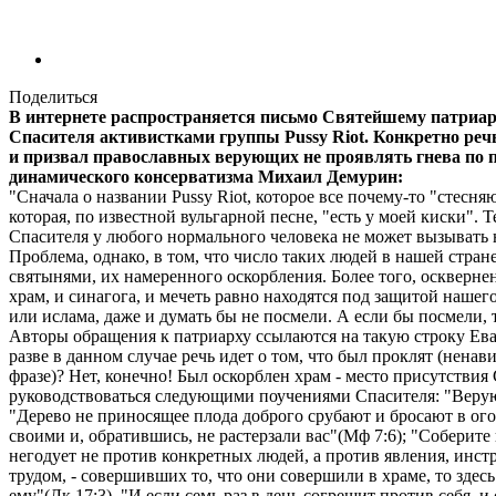
Поделиться
В интернете распространяется письмо Святейшему патриар
Спасителя активистками группы Pussy Riot. Конкретно речь
и призвал православных верующих не проявлять гнева по
динамического консерватизма Михаил Демурин:
"Сначала о названии Pussy Riot, которое все почему-то "стесн
которая, по известной вульгарной песне, "есть у моей киски". 
Спасителя у любого нормального человека не может вызывать 
Проблема, однако, в том, что число таких людей в нашей стран
святынями, их намеренного оскорбления. Более того, осквернен 
храм, и синагога, и мечеть равно находятся под защитой нашего
или ислама, даже и думать бы не посмели. А если бы посмели,
Авторы обращения к патриарху ссылаются на такую строку Ева
разве в данном случае речь идет о том, что был проклят (нен
фразе)? Нет, конечно! Был оскорблен храм - место присутствия
руководствоваться следующими поучениями Спасителя: "Верую
"Дерево не приносящее плода доброго срубают и бросают в ого
своими и, обратившись, не растерзали вас"(Мф 7:6); "Соберит
негодует не против конкретных людей, а против явления, инст
трудом, - совершивших то, что они совершили в храме, то здес
ему"(Лк 17:3), "И если семь раз в день согрешит против себя, и 