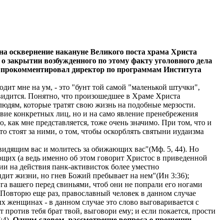
на осквернение накануне Великого поста храма Христа
 о закрытии возбужденного по этому факту уголовного дела
 прокомментировал директор по программам Института
дит мне на ум, - это "бунт той самой "маленькой штучки",
то видится. Понятно, что произошедшее в Храме Христа
людям, которые тратят свою жизнь на подобные мерзости.
ствие конкретных лиц, но и на само явление пренебрежения
, как мне представляется, тоже очень значимо. При том, что и
кто стоят за ними, о том, чтобы оскорблять святыни иудаизма
идящим вас и молитесь за обижающих вас"(Мф. 5, 44). Но
ующих (а ведь именно об этом говорит Христос в приведенной
ции на действия панк-активисток более уместно
ит жизни, но гнев Божий пребывает на нем"(Ин 3:36);
уга вашего перед свиньями, чтоб они не попрали его ногами
. Повторю еще раз, православный человек в данном случае
х женщинах - в данном случае это слово выговаривается с
 против тебя брат твой, выговори ему; и если покается, прости
:4).
Одним словом, рассмотрение вопроса о прощении