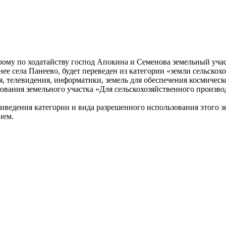
орому по ходатайству господ Апокина и Семенова земельный уча
ее села Панеево, будет переведен из категории «земли сельскох
, телевидения, информатики, земель для обеспечения космическо
вания земельного участка «Для сельскохозяйственного производс
приведения категории и вида разрешенного использования этого 
ием.