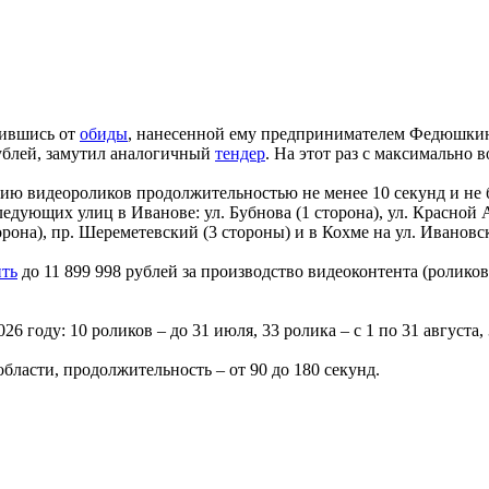
вившись от
обиды
, нанесенной ему предпринимателем Федюшкин
ублей, замутил аналогичный
тендер
. На этот раз с максимально 
ию видеороликов продолжительностью не менее 10 секунд и не бо
дующих улиц в Иванове: ул. Бубнова (1 сторона), ул. Красной А
орона), пр. Шереметевский (3 стороны) и в Кохме на ул. Ивановск
ить
до 11 899 998 рублей за производство видеоконтента (ролик
 году: 10 роликов – до 31 июля, 33 ролика – с 1 по 31 августа, 3
бласти, продолжительность – от 90 до 180 секунд.