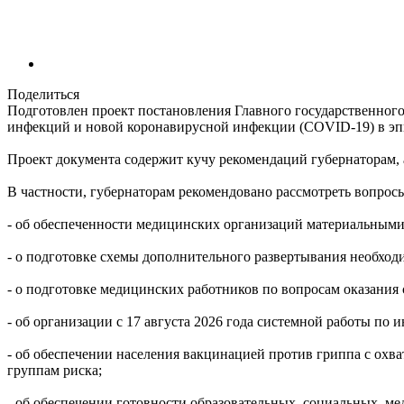
Поделиться
Подготовлен проект постановления Главного государственног
инфекций и новой коронавирусной инфекции (COVID-19) в эпи
Проект документа содержит кучу рекомендаций губернаторам, 
В частности, губернаторам рекомендовано рассмотреть вопросы 
- об обеспеченности медицинских организаций материальными 
- о подготовке схемы дополнительного развертывания необход
- о подготовке медицинских работников по вопросам оказани
- об организации с 17 августа 2026 года системной работы по
- об обеспечении населения вакцинацией против гриппа с охва
группам риска;
- об обеспечении готовности образовательных, социальных, м