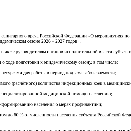
о санитарного врача Российской Федерации «О мероприятиях по
демическом сезоне 2026 – 2027 годов».
а также руководителям органов исполнительной власти субъекто
о ходе подготовки к эпидемическому сезону, в том числе:
ресурсами для работы в период подъема заболеваемости;
имого (расчётного) количества инфекционных коек в медицинск
я специализированной медицинской помощи населению;
 информированию населения о мерах профилактики;
том до 60 % от численности населения субъекта Российской Феде
едицинских, транспортных, жилищно-коммунальных организаций 