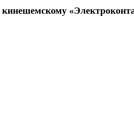
л кинешемскому «Электроконт