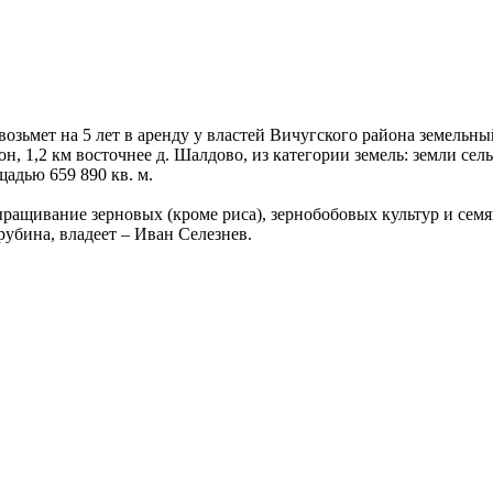
возьмет на 5 лет в аренду у властей Вичугского района земельны
н, 1,2 км восточнее д. Шалдово, из категории земель: земли се
адью 659 890 кв. м.
ащивание зерновых (кроме риса), зернобобовых культур и семя
рубина, владеет – Иван Селезнев.