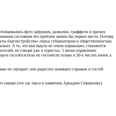
убликовались фото заброшек, развалин, граффити и прочих
нешнем состоянии без проблем заняло бы первое место. Потому
екты благоустройства» перед губернатором и общественностью.
ально. А то, что выглядело не очень нормально, становится
телей, не говоря уже о туристах. 5 июня управление
рги состоятся (или не состоятся) только в 20-х числах июня, а
лько не смущает: они радостно зазывают горожан и гостей
т-сквере (это где такса и памятник Аркадию Северному).