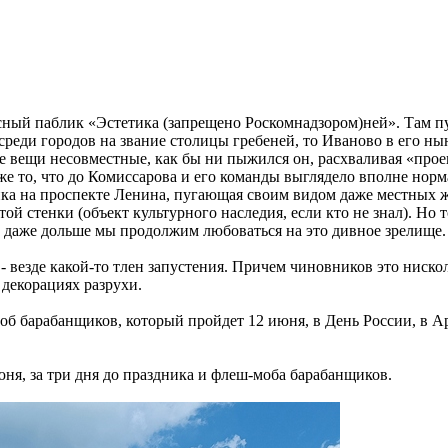
сный паблик «Эстетика (запрещено Роскомнадзором)ней». Там п
реди городов на звание столицы гребеней, то Иваново в его ны
ве вещи несовместные, как бы ни пыжился он, расхваливая «про
аже то, что до Комиссарова и его команды выглядело вполне норм
ка на проспекте Ленина, пугающая своим видом даже местных жи
й стенки (объект культурного наследия, если кто не знал). Но то
 и даже дольше мы продолжим любоваться на это дивное зрелище.
- везде какой-то тлен запустения. Причем чиновников это ниско
 декорациях разрухи.
об барабанщиков, который пройдет 12 июня, в День России, в Ар
июня, за три дня до праздника и флеш-моба барабанщиков.