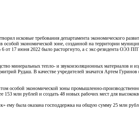
творил исковые требования департамента экономического разви
 особой экономической зоне, созданной на территории муници
 от 17 июня 2022 было расторгнуто, а с экс-резидента ОЭЗ ПП
тво минеральных тепло- и звукоизоляционных материалов и изд
митрий Рудаш. В качестве учредителей значатся Артем Гуринов
нтом особой экономической зоны промышленно-производственног
е 153 млн рублей и создать 48 новых рабочих мест для высокок
» ему была оказана господдержка на общую сумму 25 млн рубл