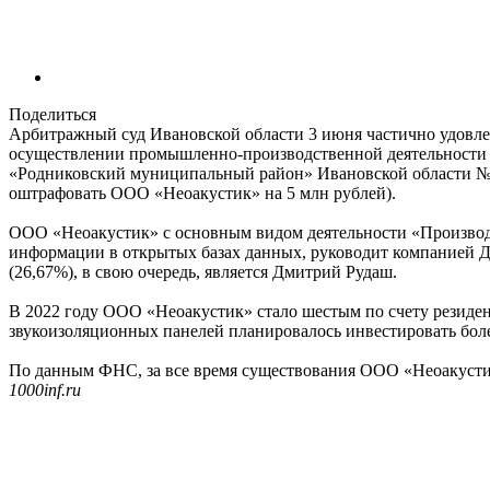
Поделиться
Арбитражный суд Ивановской области 3 июня частично удовле
осуществлении промышленно-производственной деятельности в
«Родниковский муниципальный район» Ивановской области № 6
оштрафовать ООО «Неоакустик» на 5 млн рублей).
ООО «Неоакустик» с основным видом деятельности «Производс
информации в открытых базах данных, руководит компанией Д
(26,67%), в свою очередь, является Дмитрий Рудаш.
В 2022 году ООО «Неоакустик» стало шестым по счету резиде
звукоизоляционных панелей планировалось инвестировать боле
По данным ФНС, за все время существования ООО «Неоакустик
1000inf.ru