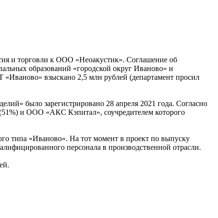
тия и торговли к ООО «Неоакустик». Соглашение об
пальных образований «городской округ Иваново» и
Т «Иваново» взыскано 2,5 млн рублей (департамент просил
елий» было зарегистрировано 28 апреля 2021 года. Согласно
 (51%) и ООО «АКС Кэпитал», соучредителем которого
о типа «Иваново». На тот момент в проект по выпуску
валифицированного персонала в производственной отрасли.
ей.