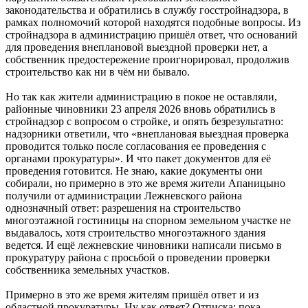
законодательства и обратились в службу госстройнадзора, в
рамках полномочий которой находятся подобные вопросы. Из
стройнадзора в администрацию пришёл ответ, что оснований
для проведения внеплановой выездной проверки нет, а
собственник предостережение проигнорировал, продолжив
строительство как ни в чём ни бывало.
Но так как жители администрацию в покое не оставляли,
районные чиновники 23 апреля 2026 вновь обратились в
стройнадзор с вопросом о стройке, и опять безрезультатно:
надзорники ответили, что «внеплановая выездная проверка
проводится только после согласования ее проведения с
органами прокуратуры». И что пакет документов для её
проведения готовится. Не знаю, какие документы они
собирали, но примерно в это же время жители Апаницыно
получили от администрации Лежневского района
однозначный ответ: разрешения на строительство
многоэтажной гостиницы на спорном земельном участке не
выдавалось, хотя строительство многоэтажного здания
ведется. И ещё лежневские чиновники написали письмо в
прокуратуру района с просьбой о проведении проверки
собственника земельных участков.
Примерно в это же время жителям пришёл ответ и из
областной прокуратуры. Ну как ответ? Отписка: пока