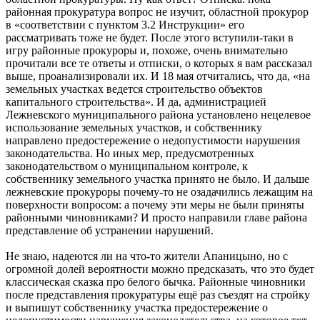
районная прокуратура вопрос не изучит, областной прокурор
в «соответствии с пунктом 3.2 Инструкции» его
рассматривать тоже не будет. После этого вступили-таки в
игру районные прокуроры и, похоже, очень внимательно
прочитали все те ответы и отписки, о которых я вам рассказал
выше, проанализировали их. И 18 мая отчитались, что да, «на
земельных участках ведется строительство объектов
капитального строительства». И да, администрацией
Лежневского муниципального района установлено нецелевое
использование земельных участков, и собственнику
направлено предостережение о недопустимости нарушения
законодательства. Но иных мер, предусмотренных
законодательством о муниципальном контроле, к
собственнику земельного участка принято не было. И дальше
лежневские прокуроры почему-то не озадачились лежащим на
поверхности вопросом: а почему эти меры не были приняты
районными чиновниками? И просто направили главе района
представление об устранении нарушений.
Не знаю, надеются ли на что-то жители Апаницыно, но с
огромной долей вероятности можно предсказать, что это будет
классическая сказка про белого бычка. Районные чиновники
после представления прокуратуры ещё раз съездят на стройку
и выпишут собственнику участка предостережение о