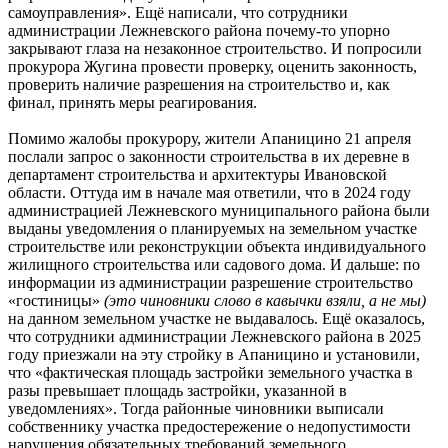
самоуправления». Ещё написали, что сотрудники
администрации Лежневского района почему-то упорно
закрывают глаза на незаконное строительство. И попросили
прокурора Жугина провести проверку, оценить законность,
проверить наличие разрешения на строительство и, как
финал, принять меры реагирования.
Помимо жалобы прокурору, жители Апаницино 21 апреля
послали запрос о законности строительства в их деревне в
департамент строительства и архитектуры Ивановской
области. Оттуда им в начале мая ответили, что в 2024 году
администрацией Лежневского муниципального района были
выданы уведомления о планируемых на земельном участке
строительстве или реконструкции объекта индивидуального
жилищного строительства или садового дома. И дальше: по
информации из администрации разрешение строительство
«гостиницы»
(это чиновники слово в кавычки взяли, а не мы)
на данном земельном участке не выдавалось. Ещё оказалось,
что сотрудники администрации Лежневского района в 2025
году приезжали на эту стройку в Апаницино и установили,
что «фактическая площадь застройки земельного участка в
разы превышает площадь застройки, указанной в
уведомлениях». Тогда районные чиновники выписали
собственнику участка предостережение о недопустимости
нарушения обязательных требований земельного