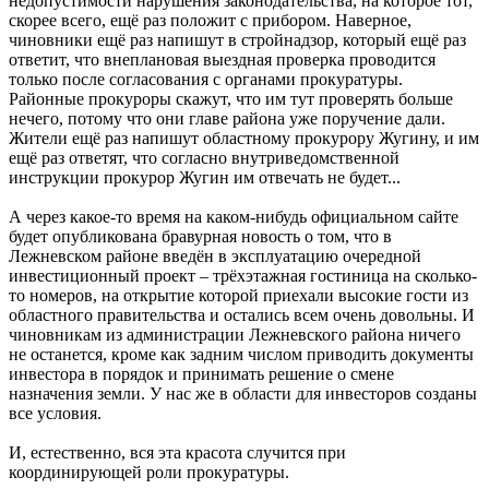
недопустимости нарушения законодательства, на которое тот,
скорее всего, ещё раз положит с прибором. Наверное,
чиновники ещё раз напишут в стройнадзор, который ещё раз
ответит, что внеплановая выездная проверка проводится
только после согласования с органами прокуратуры.
Районные прокуроры скажут, что им тут проверять больше
нечего, потому что они главе района уже поручение дали.
Жители ещё раз напишут областному прокурору Жугину, и им
ещё раз ответят, что согласно внутриведомственной
инструкции прокурор Жугин им отвечать не будет...
А через какое-то время на каком-нибудь официальном сайте
будет опубликована бравурная новость о том, что в
Лежневском районе введён в эксплуатацию очередной
инвестиционный проект – трёхэтажная гостиница на сколько-
то номеров, на открытие которой приехали высокие гости из
областного правительства и остались всем очень довольны. И
чиновникам из администрации Лежневского района ничего
не останется, кроме как задним числом приводить документы
инвестора в порядок и принимать решение о смене
назначения земли. У нас же в области для инвесторов созданы
все условия.
И, естественно, вся эта красота случится при
координирующей роли прокуратуры.