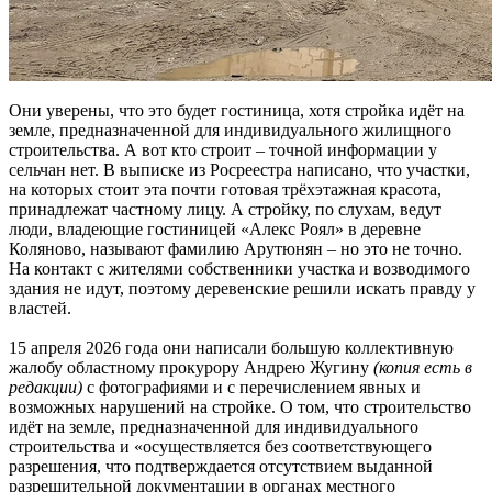
Они уверены, что это будет гостиница, хотя стройка идёт на
земле, предназначенной для индивидуального жилищного
строительства. А вот кто строит – точной информации у
сельчан нет. В выписке из Росреестра написано, что участки,
на которых стоит эта почти готовая трёхэтажная красота,
принадлежат частному лицу. А стройку, по слухам, ведут
люди, владеющие гостиницей «Алекс Роял» в деревне
Коляново, называют фамилию Арутюнян – но это не точно.
На контакт с жителями собственники участка и возводимого
здания не идут, поэтому деревенские решили искать правду у
властей.
15 апреля 2026 года они написали большую коллективную
жалобу областному прокурору Андрею Жугину
(копия есть в
редакции)
с фотографиями и с перечислением явных и
возможных нарушений на стройке. О том, что строительство
идёт на земле, предназначенной для индивидуального
строительства и «осуществляется без соответствующего
разрешения, что подтверждается отсутствием выданной
разрешительной документации в органах местного