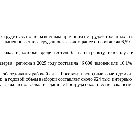
 трудиться, но по различным причинам не трудоустроенных - на 
от нынешнего числа трудящихся - годом ранее он составлял 6,5%.
 граждане, которые вроде и хотели бы найти работу, но в силу л
езерва» региона в 2025 году составила 46 608 человек или 10,1%
обследования рабочей силы Росстата, проводимого методом опро
к, а годовой объем выборки составляет около 924 тыс. интервь
. Также использовались данные Роструда о количестве вакансий