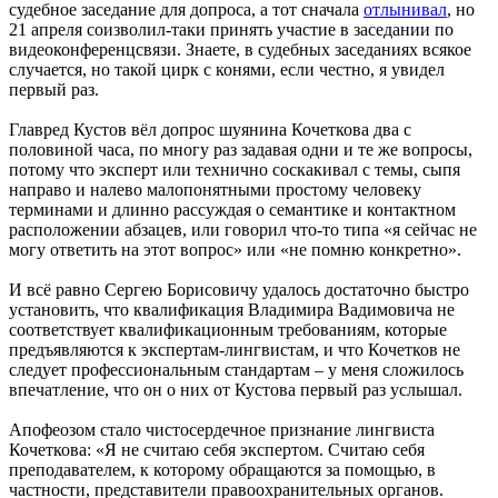
судебное заседание для допроса, а тот сначала
отлынивал
, но
21 апреля соизволил-таки принять участие в заседании по
видеоконференцсвязи. Знаете, в судебных заседаниях всякое
случается, но такой цирк с конями, если честно, я увидел
первый раз.
Главред Кустов вёл допрос шуянина Кочеткова два с
половиной часа, по многу раз задавая одни и те же вопросы,
потому что эксперт или технично соскакивал с темы, сыпя
направо и налево малопонятными простому человеку
терминами и длинно рассуждая о семантике и контактном
расположении абзацев, или говорил что-то типа «я сейчас не
могу ответить на этот вопрос» или «не помню конкретно».
И всё равно Сергею Борисовичу удалось достаточно быстро
установить, что квалификация Владимира Вадимовича не
соответствует квалификационным требованиям, которые
предъявляются к экспертам-лингвистам, и что Кочетков не
следует профессиональным стандартам – у меня сложилось
впечатление, что он о них от Кустова первый раз услышал.
Апофеозом стало чистосердечное признание лингвиста
Кочеткова: «Я не считаю себя экспертом. Считаю себя
преподавателем, к которому обращаются за помощью, в
частности, представители правоохранительных органов.