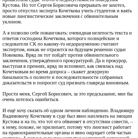
Кустова. Но тот Сергея Борисовича прерывать не захотел,
просто отпустил эксперта Кочеткова учить студентов и ваять
новые лингвистические заключения с обвинительным
уклоном.
А я позволю себе пованговать: очевидная нелепость текста и
ответов господина Кочеткова, которого полицейские и
следователи СК по какому-то недоразумению считают
экспертом, никак не отразится на будущем решении судьи
Новикова. Вряд ли тот пойдёт против обвинительного
заключения, утверждённого прокуратурой. Да и прокурор,
выступая в прениях, вряд ли вспомнит, как смеялась над
Кочетковым во время допроса – скажет дежурную
банальность о полноте и последовательности собранных
доказательств и попросит суд признать главреда виновным.
Прости меня, Сергей Борисович, за это предсказание, мне бы
очень хотелось ошибиться.
И ещё хочу сказать об одном личном наблюдении. Владимиру
Вадимовичу Кочеткову в суде был явно наплевать на эмоции
Кустова и на то, что тот его обвиняет в отсутствии совести, –
к нему, похоже, не прилипает, потому что лингвист работает
на правоохранительные органы и явно ощущает себя частью