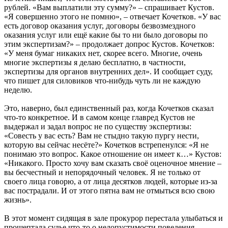
рублей. «Вам выплатили эту сумму?» – спрашивает Кустов.
«Я совершенно этого не помню», – отвечает Кочетков. «У вас
есть договор оказания услуг, договоры безвозмездного
оказания услуг или ещё какие бы то ни было договоры по
этим экспертизам?» – продолжает допрос Кустов. Кочетков:
«У меня бумаг никаких нет, скорее всего. Многие, очень
многие экспертизы я делаю бесплатно, в частности,
экспертизы для органов внутренних дел». И сообщает суду,
что пишет для силовиков что-нибудь чуть ли не каждую
неделю.
Это, наверно, был единственный раз, когда Кочетков сказал
что-то конкретное. И в самом конце главред Кустов не
выдержал и задал вопрос не по существу экспертизы:
«Совесть у вас есть? Вам не стыдно такую пургу нести,
которую вы сейчас несёте?» Кочетков встрепенулся: «Я не
понимаю это вопрос. Какое отношение он имеет к…» Кустов:
«Никакого. Просто хочу вам сказать своё оценочное мнение –
вы бесчестный и непорядочный человек. Я не только от
своего лица говорю, а от лица десятков людей, которые из-за
вас пострадали. И от этого пятна вам не отмыться всю свою
жизнь».
В этот момент сидящая в зале прокурор перестала улыбаться и
прошептала судье что-то о недопустимости поведения