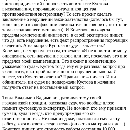
чисто юридический вопрос: есть ли в тексте Кустова
высказывания, порочащие сотрудников центра
противодействия экстремизму? То есть просит сделать
заключение о нарушении законодательства (хотелось бы тут,
конечно, и о квалификации следователя поговорить, но это не
тема сегодняшнего материала). И Кочетков, выходя за
пределы компетенций лингвиста, в своей экспертизе пишет,
что да, есть нарушение, есть факт распространения порочащих
сведений. А на вопрос Кустова в суде – как же так? –
Кочетков, не моргнув глазом, отвечает: «Я не юрист и не могу
определить, есть нарушение закона или нет, поскольку это вне
пределов моей компетенции. Это входит в компетенцию
уважаемого суда». Кустов тогда ему ещё раз задал вопрос про
экспертизу, в которой написано про нарушение закона. И
знаете, что Кочетков ответил? Правильно – ничего. И ни
обвинитель, ни судья не поддержали Кустова в желании
получить ответ на поставленный вопрос.
Тогда Владимир Вадимович, развивая тему своей
гражданской позиции, рассказал суду, что вообще плохо
помнит кустовскую экспертизу. Не помнит, кто ему привозил
бумаги, куда и когда, кто предупреждал его об
ответственности… Не помнит даже, платили ли ему за эту
работу, хотя в ответе следователю (он есть в материалах дела)
Кочетков пишет, что стоимость работы составила 10 000