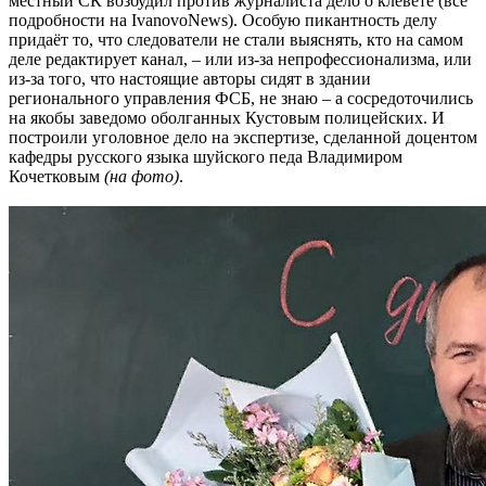
местный СК возбудил против журналиста дело о клевете (все
подробности на IvanovoNews). Особую пикантность делу
придаёт то, что следователи не стали выяснять, кто на самом
деле редактирует канал, – или из-за непрофессионализма, или
из-за того, что настоящие авторы сидят в здании
регионального управления ФСБ, не знаю – а сосредоточились
на якобы заведомо оболганных Кустовым полицейских. И
построили уголовное дело на экспертизе, сделанной доцентом
кафедры русского языка шуйского педа Владимиром
Кочетковым
(на фото)
.