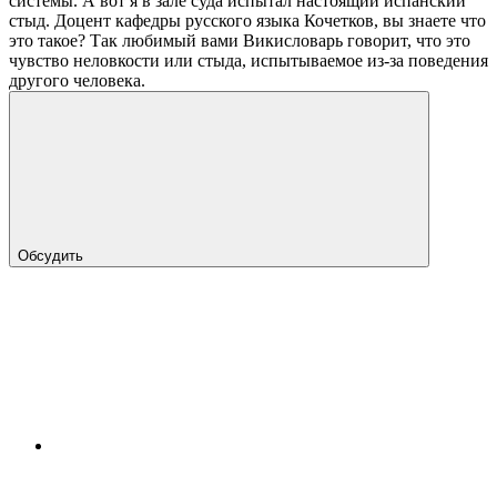
системы. А вот я в зале суда испытал настоящий испанский
стыд. Доцент кафедры русского языка Кочетков, вы знаете что
это такое? Так любимый вами Викисловарь говорит, что это
чувство неловкости или стыда, испытываемое из-за поведения
другого человека.
Обсудить