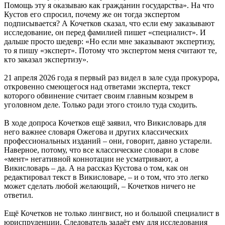
Помощь эту я оказываю как гражданин государства». На что
Кустов его спросил, почему же он тогда экспертом
подписывается? А Кочетков сказал, что если ему заказывают
исследование, он перед фамилией пишет «специалист». И
дальше просто шедевр: «Но если мне заказывают экспертизу,
то я пишу «эксперт». Потому что экспертом меня считают те,
кто заказал экспертизу».
21 апреля 2026 года я первый раз видел в зале суда прокурора,
откровенно смеющегося над ответами эксперта, текст
которого обвинение считает своим главным козырем в
уголовном деле. Только ради этого стоило туда сходить.
В ходе допроса Кочетков ещё заявил, что Викисловарь для
него важнее словаря Ожегова и других классических
профессиональных изданий – они, говорит, давно устарели.
Наверное, потому, что все классические словари в слове
«мент» негативной коннотации не усматривают, а
Викисловарь – да. А на рассказ Кустова о том, как он
редактировал текст в Викисловаре, – и о том, что это легко
может сделать любой желающий, – Кочетков ничего не
ответил.
Ещё Кочетков не только лингвист, но и большой специалист в
юриспруденции. Следователь задаёт ему для исследования