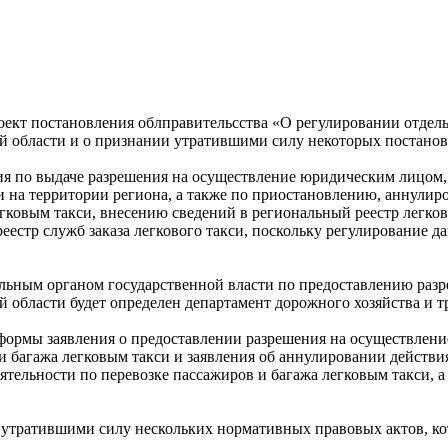
оект постановления облправительсства «О регулировании отдел
ой области и о признании утратившими силу некоторых постано
ния по выдаче разрешения на осуществление юридическим лицо
си на территории региона, а также по приостановлению, аннули
гковым такси, внесению сведений в региональный реестр легков
еестр служб заказа легкового такси, поскольку регулирование 
льным органом государственной власти по предоставлению разр
 области будет определен департамент дорожного хозяйства и т
ь формы заявления о предоставлении разрешения на осуществл
и багажа легковым такси и заявления об аннулировании действ
ельности по перевозке пассажиров и багажа легковым такси, 
 утратившими силу нескольких нормативных правовых актов, ко