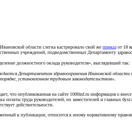
 Ивановской области слегка кастрировало свой же
приказ
от 18 я
арственных учреждений, подведомственных Департаменту здраво
деление должностного оклада руководителя», выглядевший так:
дается Департаментом здравоохранения Ивановской области в с
в порядке, установленном трудовым законодательством».
ет, что опубликованная на сайте 1000inf.ru информация о внес
ка оплаты труда руководителей, их заместителей и главных бу
тствует действительности.
женный к публикации, относится к иному нормативному правово