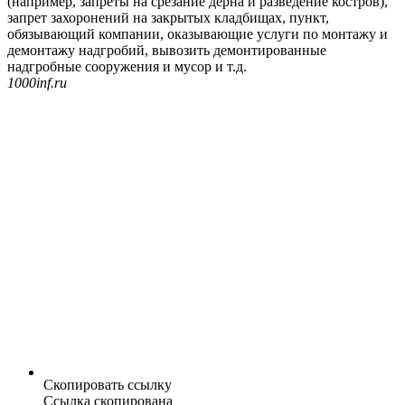
(например, запреты на срезание дерна и разведение костров),
запрет захоронений на закрытых кладбищах, пункт,
обязывающий компании, оказывающие услуги по монтажу и
демонтажу надгробий, вывозить демонтированные
надгробные сооружения и мусор и т.д.
1000inf.ru
Скопировать ссылку
Ссылка скопирована