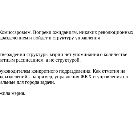
ом Комиссаровым. Вопреки ожиданиям, никаких революционных
дразделением и войдет в структуру управления
 утверждении структуры мэрии нет упоминания о количестве
татным расписанием, а не структурой.
руководителем конкретного подразделения. Как отметил на
одразделений - например, управления ЖКХ и управления по
альные для города задачи.
жила мэрия.