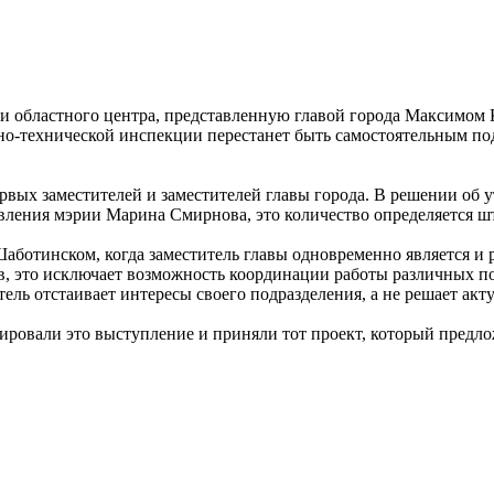
ции областного центра, представленную главой города Максим
вно-технической инспекции перестанет быть самостоятельным по
первых заместителей и заместителей главы города. В решении об
авления мэрии Марина Смирнова, это количество определяется ш
Шаботинском, когда заместитель главы одновременно является и 
, это исключает возможность координации работы различных п
ль отстаивает интересы своего подразделения, а не решает акту
ировали это выступление и приняли тот проект, который предло