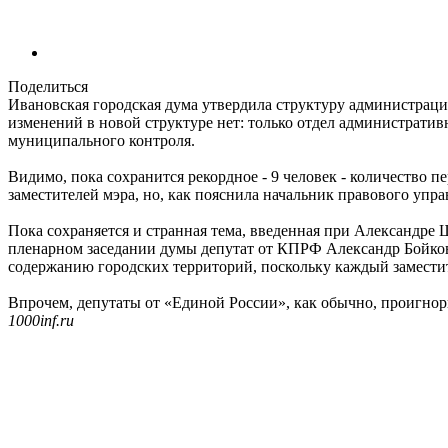
Поделиться
Ивановская городская дума утвердила структуру администра
изменений в новой структуре нет: только отдел администрати
муниципального контроля.
Видимо, пока сохранится рекордное - 9 человек - количество 
заместителей мэра, но, как пояснила начальник правового упр
Пока сохраняется и странная тема, введенная при Александре 
пленарном заседании думы депутат от КПРФ Александр Бойков
содержанию городских территорий, поскольку каждый заместите
Впрочем, депутаты от «Единой России», как обычно, проигнор
1000inf.ru