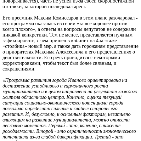
поворачивается), часть не успел из-за своей скоропостижной
отставки, за которой последовал арест.
Его преемник Максим Комиссаров в этом плане разочаровал -
его программа оказалась из серии «за все хорошее против
всего плохого», а ответы на вопросы депутатов не содержали
никакой конкретики. Тем не менее, представляется нужным
зафиксировать, с чем пришел в кабинет на 4-м этаже
«столбика» новый мэр, а также дать горожанам представление
о приоритетах Максима Алексеевича и его представлениях о
действительности. Его речь приводится с некоторыми
корректировками, чтобы текст был более связным, и
сокращениями.
«Программа развития города Иваново ориентирована на
достижение устойчивого и гармоничного роста
муниципалитета и в целом направлена на результат каждого
жителя областного центра. Конечно, оценка текущей
ситуации социально-экономического потенциала города
позволила определить сильные и слабые стороны его
развития. И, безусловно, к основным факторам, негативно
влияющим на развитие муниципалитета, можно отнести
несколько моментов. Первый - это, конечно, снижение
рождаемости. Второй - это ограниченность экономического
потенциала из-за слабой диверсификации. Третий - это