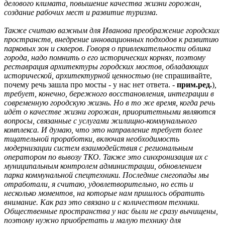
делового климата, повышение качества жизни горожан,
создание рабочих мест и развитие туризма.
Также считаю важным для Иванова преображение городских
пространств, внедрение инновационных подходов к развитию
парковых зон и скверов. Говоря о привлекательности облика
города, надо помнить о его исторических корнях, поэтому
реставрация архитектуры городских мостов, обладающих
исторической, архитектурной ценностью
(не спрашивайте,
почему речь зашла про мосты - у нас нет ответа. -
прим.ред.
)
,
требует, конечно, бережного восстановления, интеграции в
современную городскую жизнь. Но в то же время, когда речь
идёт о качестве жизни горожан, приоритетными являются
вопросы, связанные с услугами жилищно-коммунального
комплекса. И думаю, что это направление требует более
тщательной проработки, включая необходимость
модернизации систем взаимодействия с региональным
оператором по вывозу ТКО. Также это синхронизация их с
муниципальным контролем администрации, обновлением
парка коммунальной спецтехники. Последние снегопады мы
отработали, я считаю, удовлетворительно, но есть и
несколько моментов, на которые нам пришлось обратить
внимание. Как раз это связано и с количеством техники.
Общественные пространства у нас были не сразу вычищены,
поэтому нужно приобретать и малую технику для