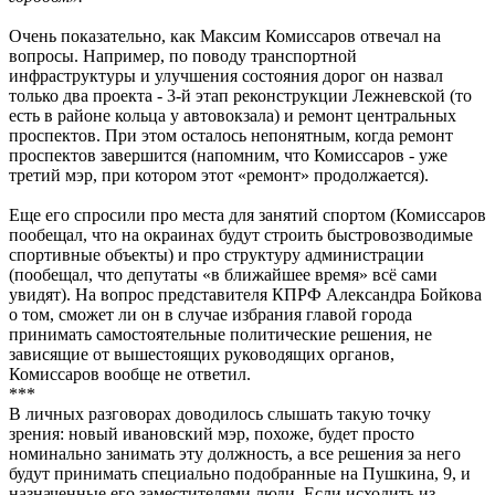
Очень показательно, как Максим Комиссаров отвечал на
вопросы. Например, по поводу транспортной
инфраструктуры и улучшения состояния дорог он назвал
только два проекта - 3-й этап реконструкции Лежневской (то
есть в районе кольца у автовокзала) и ремонт центральных
проспектов. При этом осталось непонятным, когда ремонт
проспектов завершится (напомним, что Комиссаров - уже
третий мэр, при котором этот «ремонт» продолжается).
Еще его спросили про места для занятий спортом (Комиссаров
пообещал, что на окраинах будут строить быстровозводимые
спортивные объекты) и про структуру администрации
(пообещал, что депутаты «в ближайшее время» всё сами
увидят). На вопрос представителя КПРФ Александра Бойкова
о том, сможет ли он в случае избрания главой города
принимать самостоятельные политические решения, не
зависящие от вышестоящих руководящих органов,
Комиссаров вообще не ответил.
***
В личных разговорах доводилось слышать такую точку
зрения: новый ивановский мэр, похоже, будет просто
номинально занимать эту должность, а все решения за него
будут принимать специально подобранные на Пушкина, 9, и
назначенные его заместителями люди. Если исходить из