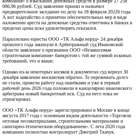
компания» о взыскании денежных средств в размере 27 258
006,96 рублей. Суд заявление принял и назначил
предварительное заседание по делу на 18 февраля 20226 года.
А вот ходатайство о принятии обеспечительных мер в виде
наложении ареста на денежные средства ответчика в банках в
пределах цены иска удовлетворять отказался.
Параллельно юристы ООО «ТК Альфа неруд» 24 декабря
прошлого года закинули в Арбитражный суд Ивановской
области заявление о признании ООО «Независимая
строительная компания» банкротом с той же суммой исковых
требований, что и выше.
Однако из-за некоторых косяков в документах суд вернул 30
декабря заявление москвичам обратно. Те переживать долго
не стали, провели работу над ошибками и уже в первый
рабочий день 2026 года положили в канцелярию ивановского
арбитража новый банкротный иск. Суд на него пока не
отреагировал.
ООО «ТК Альфа неруд» зарегистрировано в Москве в конце
августа 2017 года с основным видом деятельности «Торговля
оптовая лесоматериалами, строительными материалами и
санитарно-техническим оборудованием». С лета 2020 года
компанию полностью контролирует Дмитрий Ткачук.