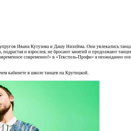
супругов Ивана Кутузова и Дашу Нихейма. Они увлекались танца
и, подрастая и взрослея, не бросают занятий и продолжают танц
временное современно!» в «Текстиль-Профи» я неожиданно понял,
очем кабинете в школе танцев на Крутицкой.