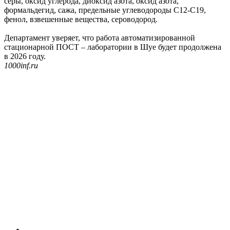
серы, оксид углерода, диоксид азота, оксид азота,
формальдегид, сажа, предельные углеводороды С12-С19,
фенол, взвешенные вещества, сероводород.
Департамент уверяет, что работа автоматизированной
стационарной ПОСТ – лаборатории в Шуе будет продолжена
в 2026 году.
1000inf.ru