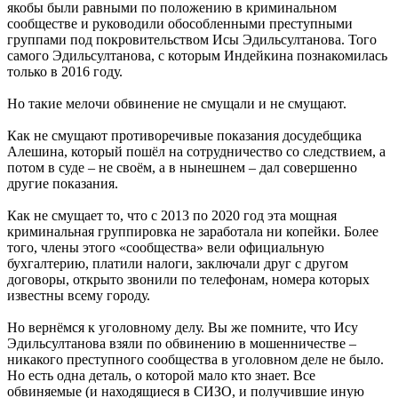
якобы были равными по положению в криминальном
сообществе и руководили обособленными преступными
группами под покровительством Исы Эдильсултанова. Того
самого Эдильсултанова, с которым Индейкина познакомилась
только в 2016 году.
Но такие мелочи обвинение не смущали и не смущают.
Как не смущают противоречивые показания досудебщика
Алешина, который пошёл на сотрудничество со следствием, а
потом в суде – не своём, а в нынешнем – дал совершенно
другие показания.
Как не смущает то, что с 2013 по 2020 год эта мощная
криминальная группировка не заработала ни копейки. Более
того, члены этого «сообщества» вели официальную
бухгалтерию, платили налоги, заключали друг с другом
договоры, открыто звонили по телефонам, номера которых
известны всему городу.
Но вернёмся к уголовному делу. Вы же помните, что Ису
Эдильсултанова взяли по обвинению в мошенничестве –
никакого преступного сообщества в уголовном деле не было.
Но есть одна деталь, о которой мало кто знает. Все
обвиняемые (и находящиеся в СИЗО, и получившие иную