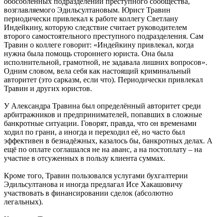
обособленных подразделений преступного сообщества,
возглавляемого Эдильсултановым. Юрист Травин
периодически привлекал к работе коллегу Светлану
Индейкину, которую следствие считает руководителем
второго самостоятельного преступного подразделения. Сам
Травин о коллеге говорит: «Индейкину привлекал, когда
нужна была помощь стороннего юриста. Она была
исполнительной, грамотной, не задавала лишних вопросов».
Одним словом, вела себя как настоящий криминальный
авторитет (это сарказм, если что). Периодически привлекал
Травин и других юристов.
У Александра Травина был определённый авторитет среди
арбитражников и предпринимателей, попавших в сложные
банкротные ситуации. Говорят, правда, что он временами
ходил по грани, а иногда и переходил её, но часто был
эффективен в безнадёжных, казалось бы, банкротных делах. А
ещё по оплате соглашался не на аванс, а на постоплату – на
участие в отсуженных в пользу клиента суммах.
Кроме того, Травин пользовался услугами бухгалтерии
Эдильсултанова и иногда предлагал Исе Хакашовичу
участвовать в финансировании сделок (абсолютно
легальных).