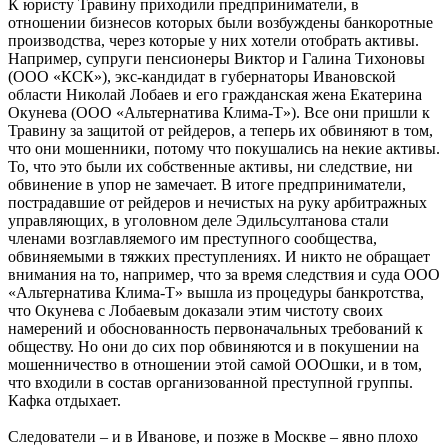
К юристу Травину приходили предприниматели, в
отношении бизнесов которых были возбуждены банкоротные
производства, через которые у них хотели отобрать активы.
Например, супруги пенсионеры Виктор и Галина Тихоновы
(ООО «КСК»), экс-кандидат в губернаторы Ивановской
области Николай Лобаев и его гражданская жена Екатерина
Окунева (ООО «Альтернатива Клима-Т»). Все они пришли к
Травину за защитой от рейдеров, а теперь их обвиняют в том,
что они мошенники, потому что покушались на некие активы.
То, что это были их собственные активы, ни следствие, ни
обвинение в упор не замечает. В итоге предприниматели,
пострадавшие от рейдеров и нечистых на руку арбитражных
управляющих, в уголовном деле Эдильсултанова стали
членами возглавляемого им преступного сообщества,
обвиняемыми в тяжких преступлениях. И никто не обращает
внимания на то, например, что за время следствия и суда ООО
«Альтернатива Клима-Т» вышла из процедуры банкротства,
что Окунева с Лобаевым доказали этим чистоту своих
намерений и обоснованность первоначальных требований к
обществу. Но они до сих пор обвиняются и в покушении на
мошенничество в отношении этой самой ОООшки, и в том,
что входили в состав организованной преступной группы.
Кафка отдыхает.
Следователи – и в Иванове, и позже в Москве – явно плохо