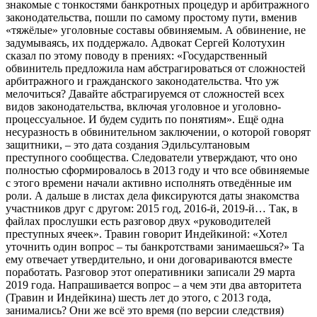
знакомые с тонкостями банкротных процедур и арбитражного
законодательства, пошли по самому простому пути, вменив
«тяжёлые» уголовные составы обвиняемым. А обвинение, не
задумываясь, их поддержало. Адвокат Сергей Колотухин
сказал по этому поводу в прениях: «Государственный
обвинитель предложила нам абстрагироваться от сложностей
арбитражного и гражданского законодательства. Что уж
мелочиться? Давайте абстрагируемся от сложностей всех
видов законодательства, включая уголовное и уголовно-
процессуальное. И будем судить по понятиям». Ещё одна
несуразность в обвинительном заключении, о которой говорят
защитники, – это дата создания Эдильсултановым
преступного сообщества. Следователи утверждают, что оно
полностью сформировалось в 2013 году и что все обвиняемые
с этого времени начали активно исполнять отведённые им
роли. А дальше в листах дела фиксируются даты знакомства
участников друг с другом: 2015 год, 2016-й, 2019-й… Так, в
файлах прослушки есть разговор двух «руководителей
преступных ячеек». Травин говорит Индейкиной: «Хотел
уточнить один вопрос – ты банкротствами занимаешься?» Та
ему отвечает утвердительно, и они договариваются вместе
поработать. Разговор этот оперативники записали 29 марта
2019 года. Напрашивается вопрос – а чем эти два авторитета
(Травин и Индейкина) шесть лет до этого, с 2013 года,
занимались? Они же всё это время (по версии следствия)