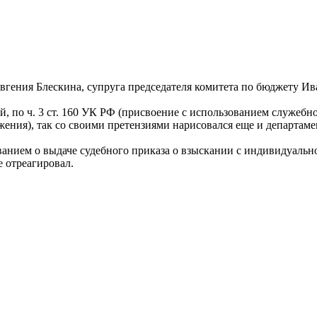
вгения Блескина, супруга председателя комитета по бюджету 
по ч. 3 ст. 160 УК РФ (присвоение с использованием служебного
ения), так со своими претензиями нарисовался еще и департам
ванием о выдаче судебного приказа о взыскании с индивидуальн
 отреагировал.