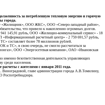
лженность за потребленную тепловую энергию и горячую
ы города.
ООО «Жилищник», ООО ЖКС», ООО «Северо-западный район»,
зательства, что привело к накоплению огромных долгов.
11 941 145,91 рубль, ООО «Жилищно-коммунальный сервис» - 18
УП «Информационный расчетный центр» - 2 759 691,57 рубль,
ТС» составляет более 78 миллионов рублей.
К и ТС», в свою очередь, не смогло рассчитаться за
гионгаз», ООО «Энергосетевая компания», ОАО «Ивановская
о именно безответственная деятельность управляющих
ву среди населения.
 расчеты с жителями с января 2011 года.
 Виноградовой, главе администрации города А.В.Томилину,
О Роспотребнадзора.