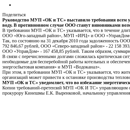
Поделиться
Руководство МУП «ОК и ТС» выставило требования всем 
воду. В противновном случае ООО станут виновниками воз
В требовании МУП «ОК и ТС» указывается, что в течение д
ООО «Юго-западный район», МУП «ИРЦ» и ООО «УправДом» нес
Так, по состоянию на 31 декабря 2010 года задолженность ОО
792 846,67 рублей, ООО «Северо-западный район» - 22 158 39
ООО «УправДом» - 167 458,85 рублей. Таким образом, суммар
В связи с перечисленными долгами сложилась критическая ситу
необходимые для бесперебойной работы котельных и обеспече
энергосбытовая компания» и МУП «Водоканал».
При этом, в требовании МУП «ОК и ТС» указывается, что жит
организаций может привести к остановке производства теплово
МУП «ОК и ТС» уведомляет, что во избежание энергетическ
Копии требований-претензий МУП «ОК И ТС» управляющим орг
прокурору Кинешмы Е.К. Выренковой, начальнику управления 