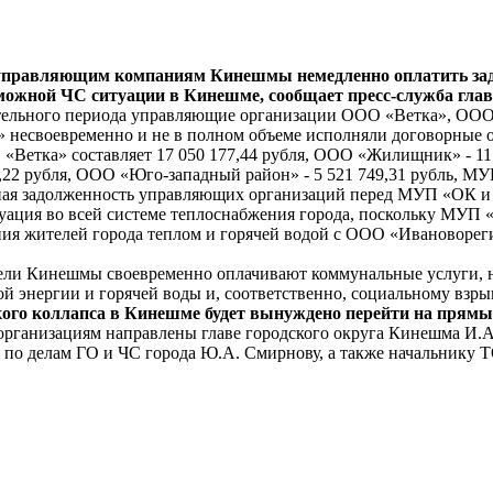
управляющим компаниям Кинешмы немедленно оплатить задо
можной ЧС ситуации в Кинешме, сообщает пресс-служба глав
лительного периода управляющие организации ООО «Ветка», 
воевременно и не в полном объеме исполняли договорные обя
О «Ветка» составляет 17 050 177,44 рубля, ООО «Жилищник» - 
3,22 рубля, ООО «Юго-западный район» - 5 521 749,31 рубль, М
ная задолженность управляющих организаций перед МУП «ОК и 
ация во всей системе теплоснабжения города, поскольку МУП «О
ния жителей города теплом и горячей водой с ООО «Ивановоре
ели Кинешмы своевременно оплачивают коммунальные услуги, н
й энергии и горячей воды и, соответственно, социальному взры
ого коллапса в Кинешме будет вынуждено перейти на прямые
анизациям направлены главе городского округа Кинешма И.А.
по делам ГО и ЧС города Ю.А. Смирнову, а также начальнику Т