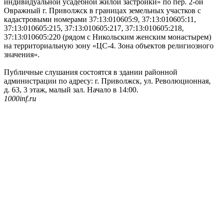
индивидуальной усадебной жилой застройки» по пер. 2-ой
Овражный г. Приволжск в границах земельных участков с
кадастровыми номерами 37:13:010605:9, 37:13:010605:11,
37:13:010605:215, 37:13:010605:217, 37:13:010605:218,
37:13:010605:220 (рядом с Никольским женским монастырем)
на территориальную зону «ЦС-4. Зона объектов религиозного
значения».
Публичные слушания состоятся в здании районной
администрации по адресу: г. Приволжск, ул. Революционная,
д. 63, 3 этаж, малый зал. Начало в 14:00.
1000inf.ru