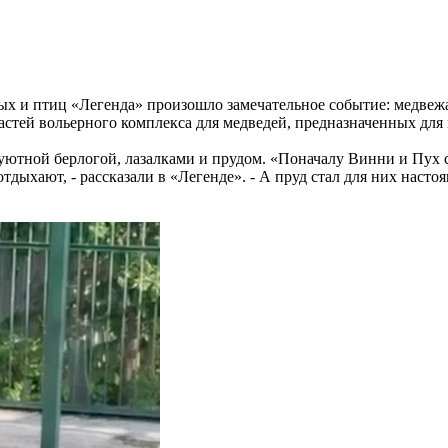
 и птиц «Легенда» произошло замечательное событие: медвежа
стей вольерного комплекса для медведей, предназначенных для 
уютной берлогой, лазалками и прудом. «Поначалу Винни и Пух
 отдыхают, - рассказали в «Легенде». - А пруд стал для них на