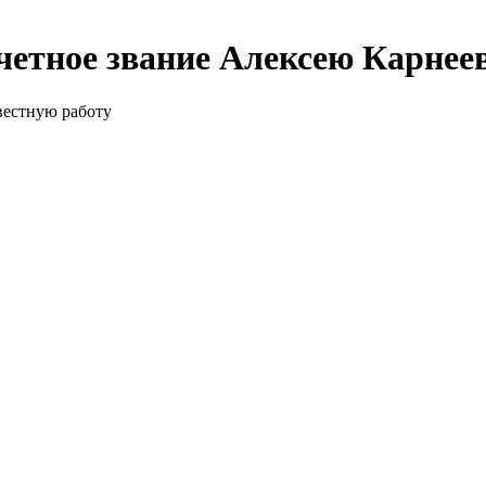
етное звание Алексею Карнее
вестную работу