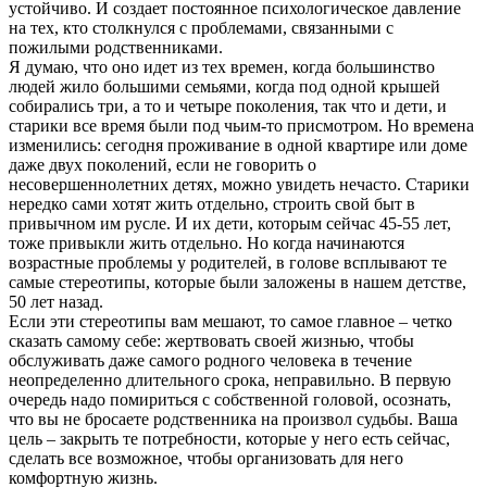
устойчиво. И создает постоянное психологическое давление
на тех, кто столкнулся с проблемами, связанными с
пожилыми родственниками.
Я думаю, что оно идет из тех времен, когда большинство
людей жило большими семьями, когда под одной крышей
собирались три, а то и четыре поколения, так что и дети, и
старики все время были под чьим-то присмотром. Но времена
изменились: сегодня проживание в одной квартире или доме
даже двух поколений, если не говорить о
несовершеннолетних детях, можно увидеть нечасто. Старики
нередко сами хотят жить отдельно, строить свой быт в
привычном им русле. И их дети, которым сейчас 45-55 лет,
тоже привыкли жить отдельно. Но когда начинаются
возрастные проблемы у родителей, в голове всплывают те
самые стереотипы, которые были заложены в нашем детстве,
50 лет назад.
Если эти стереотипы вам мешают, то самое главное – четко
сказать самому себе: жертвовать своей жизнью, чтобы
обслуживать даже самого родного человека в течение
неопределенно длительного срока, неправильно. В первую
очередь надо помириться с собственной головой, осознать,
что вы не бросаете родственника на произвол судьбы. Ваша
цель – закрыть те потребности, которые у него есть сейчас,
сделать все возможное, чтобы организовать для него
комфортную жизнь.