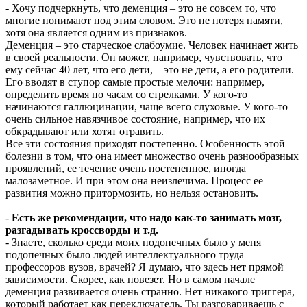
- Хочу подчеркнуть, что деменция – это не совсем то, что
многие понимают под этим словом. Это не потеря памяти,
хотя она является одним из признаков.
Деменция – это старческое слабоумие. Человек начинает жить
в своей реальности. Он может, например, чувствовать, что
ему сейчас 40 лет, что его дети, – это не дети, а его родители.
Его вводят в ступор самые простые мелочи: например,
определить время по часам со стрелками. У кого-то
начинаются галлюцинации, чаще всего слуховые. У кого-то
очень сильное навязчивое состояние, например, что их
обкрадывают или хотят отравить.
Все эти состояния приходят постепенно. Особенность этой
болезни в том, что она имеет множество очень разнообразных
проявлений, ее течение очень постепенное, иногда
малозаметное. И при этом она неизлечима. Процесс ее
развития можно притормозить, но нельзя остановить.
-
Есть же рекомендации, что надо как-то занимать мозг,
разгадывать кроссворды и т.д.
- Знаете, сколько среди моих подопечных было у меня
подопечных было людей интеллектуального труда –
профессоров вузов, врачей? Я думаю, что здесь нет прямой
зависимости. Скорее, как повезет. Но в самом начале
деменция развивается очень странно. Нет никакого триггера,
который работает как переключатель. Ты разговариваешь с