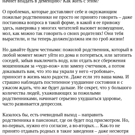
начнет впадать в деменцию? Как жить с этим?
О проблемах, которые доставляют себе и окружающим
пожилые родственники не просто не принято говорить – даже
постановка вопроса в такой форме, в какой я ее привожу
здесь, наверняка у многих читателей вызовет возмущение,
мол, как можно так говорить о своих родителях! Они тебя
вырастили, и ты теперь должен/должна им по гроб жизни!
Но давайте будем честными: пожилой родственник, который в
любой момент может уйти из дома и потеряться, или затопить
соседей, забыв выключить воду, или отдать все сбережения
мошенникам за «чудо-нож» или замену счетчиков, а потом
доказывать вам, что это вы украли у него «гробовые»,
приносит в жизнь мало радости. Даже если это ваша мама. И
страшно наблюдать постепенное ухудшение состояния и с
ужасом ждать, что же будет дальше. Не секрет, что у большого
количества людей, ухаживающих за пожилыми
родственниками, начинает серьезно ухудшаться здоровье,
часто развивается депрессия.
Казалось бы, есть очевидный выход – направить
родственника в пансионат, где он будет под присмотром. Но,
во-первых, нужно его согласие, а во-вторых… Как-то не
принято отдавать родных в такие заведения – даже несмотря