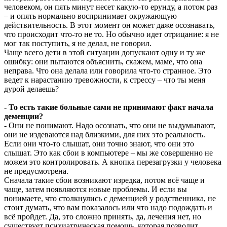
человеком, он пять минут несет какую-то ерунду, а потом раз
– и опять нормально воспринимает окружающую
действительность. В этот момент он может даже осознавать,
что происходит что-то не то. Но обычно идет отрицание: я не
мог так поступить, я не делал, не говорил.
Чаще всего дети в этой ситуации допускают одну и ту же
ошибку: они пытаются объяснить, скажем, маме, что она
неправа. Что она делала или говорила что-то странное. Это
ведет к нарастанию тревожности, к стрессу – что ты меня
дурой делаешь?
-
То есть такие больные сами не принимают факт начала
деменции?
- Они не понимают. Надо осознать, что они не выдумывают,
они не издеваются над близкими, для них это реальность.
Если они что-то слышат, они точно знают, что они это
слышат. Это как сбои в компьютере – мы же совершенно не
можем это контролировать. А кнопка перезагрузки у человека
не предусмотрена.
Сначала такие сбои возникают изредка, потом всё чаще и
чаще, затем появляются новые проблемы. И если вы
понимаете, что столкнулись с деменцией у родственника, не
стоит думать, что вам показалось или что надо подождать и
всё пройдет. Да, это сложно принять, да, лечения нет, но
существует психиатрическая помощь, которая позволит