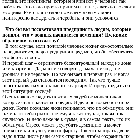
голове, это инстинкты, которые начинают у человека так
работать. Это надо просто принимать и не давать волю своим
эмоциям. Рано или поздно пожилым людям станет
неинтересно вас дергать и теребить, и они успокоятся.
-
Что бы вы посоветовали предпринять людям, которые
поняли, что у родных начинается деменция? Ну, кроме
обращения к психиатру?
- В том случае, если пожилой человек может самостоятельно
передвигаться, надо предпринять ряд мер, чтобы обеспечить
его безопасность.
И первый шаг – ограничить бесконтрольный выход из дома
или квартиры. Да, многие говорят: да мама никогда не
уходила и не терялась. Но все бывает в первый раз. Иногда
этот первый раз становится последним. Так что лучше
перестраховаться и закрывать квартиру. И предупредить об
этой ситуации соседей.
Очень важно оградить пожилых людей от мошенников,
которые стали настоящей бедой. И дело не только в потере
денег. Когда пожилые люди понимают, что их обманули, они
начинают себя грызть: почему я такая глупая, как же так
случилось. И дело даже не в сумме, а в самом факте, что их
обманули. Стресс может усугубить деменцию, а может
привести к инсульту или инфаркту. Так что запирать двери
надо в том числе ради самих стариков, чтобы сохранить их