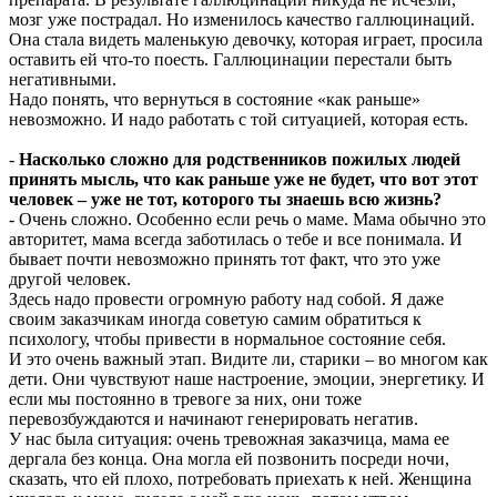
мозг уже пострадал. Но изменилось качество галлюцинаций.
Она стала видеть маленькую девочку, которая играет, просила
оставить ей что-то поесть. Галлюцинации перестали быть
негативными.
Надо понять, что вернуться в состояние «как раньше»
невозможно. И надо работать с той ситуацией, которая есть.
-
Насколько сложно для родственников пожилых людей
принять мысль, что как раньше уже не будет, что вот этот
человек – уже не тот, которого ты знаешь всю жизнь?
- Очень сложно. Особенно если речь о маме. Мама обычно это
авторитет, мама всегда заботилась о тебе и все понимала. И
бывает почти невозможно принять тот факт, что это уже
другой человек.
Здесь надо провести огромную работу над собой. Я даже
своим заказчикам иногда советую самим обратиться к
психологу, чтобы привести в нормальное состояние себя.
И это очень важный этап. Видите ли, старики – во многом как
дети. Они чувствуют наше настроение, эмоции, энергетику. И
если мы постоянно в тревоге за них, они тоже
перевозбуждаются и начинают генерировать негатив.
У нас была ситуация: очень тревожная заказчица, мама ее
дергала без конца. Она могла ей позвонить посреди ночи,
сказать, что ей плохо, потребовать приехать к ней. Женщина