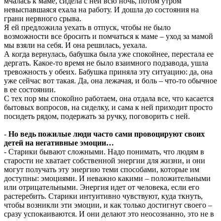
мчалась к маме, сидела с ней всю ночь, потом утром
невыспавшаяся ехала на работу. И дошла до состояния на
грани нервного срыва.
Я ей предложила уехать в отпуск, чтобы не было
возможности все бросить и помчаться к маме – уход за мамой
мы взяли на себя. И она решилась, уехала.
А когда вернулась, бабушка была уже спокойнее, перестала ее
дергать. Какое-то время не было взаимного подзавода, ушла
тревожность у обеих. Бабушка приняла эту ситуацию: да, она
уже сейчас вот такая. Да, она лежачая, и боль – что-то обычное
в ее состоянии.
С тех пор мы спокойно работаем, она отдала все, что касается
бытовых вопросов, на сиделку, и сама к ней приходит просто
посидеть рядом, подержать за ручку, поговорить с ней.
-
Но ведь пожилые люди часто сами провоцируют своих
детей на негативные эмоции…
- Старики бывают сложными. Надо понимать, что людям в
старости не хватает собственной энергии для жизни, и они
могут получать эту энергию теми способами, которые им
доступны: эмоциями. И неважно какими – положительными
или отрицательными. Энергия идет от человека, если его
растеребить. Старики интуитивно чувствуют, куда ткнуть,
чтобы возникли эти эмоции, и как только достигнут своего –
сразу успокаиваются. И они делают это неосознанно, это не в