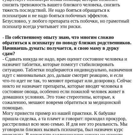
снизить тревожность вашего близкого человека, снизить
тяжесть последствий. Не надо бояться обращаться к
психиатрам и не надо бояться побочных эффектов.
Безусловно, у любого препарата есть побочки, но грамотный
психиатр всегда учитывает эти риски.
-
По собственному опыту знаю, что многим сложно
обратиться к психиатру по поводу близких родственников.
Начинаешь думать: получается, я свою маму в дурку
сдам?
- Сдавать никуда не надо, врач оценит состояние человека и
назначит таблетки, которые помогут стабилизировать
ситуацию. Таблетки подбираются индивидуально, назначения
идут с минимальных доз, дальше смотрят реакцию, и если
что-то идет не так, то меняют препарат или дозировку. Сейчас
никто не назначает препараты, которые вводят человека в
состояние овоща, особенно если пожилой человек живет в
домашних условиях. Это тоже стереотипы, которые, к
сожалению, мешают вовремя обратиться за медицинской
помощью.
Могу привести пример из нашей практики. К бабушке
пришла сиделка, а та плачет и говорит: приходил прокурор,
расстреливал всю мою семью. И для нее это реальность. Мы
уговорили близких вызвать психиатра, был назначен курс
препарата. В результате галлюцинации никуда не исчезли,