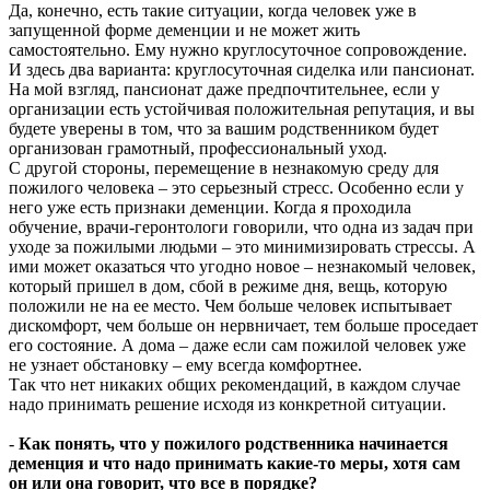
Да, конечно, есть такие ситуации, когда человек уже в
запущенной форме деменции и не может жить
самостоятельно. Ему нужно круглосуточное сопровождение.
И здесь два варианта: круглосуточная сиделка или пансионат.
На мой взгляд, пансионат даже предпочтительнее, если у
организации есть устойчивая положительная репутация, и вы
будете уверены в том, что за вашим родственником будет
организован грамотный, профессиональный уход.
С другой стороны, перемещение в незнакомую среду для
пожилого человека – это серьезный стресс. Особенно если у
него уже есть признаки деменции. Когда я проходила
обучение, врачи-геронтологи говорили, что одна из задач при
уходе за пожилыми людьми – это минимизировать стрессы. А
ими может оказаться что угодно новое – незнакомый человек,
который пришел в дом, сбой в режиме дня, вещь, которую
положили не на ее место. Чем больше человек испытывает
дискомфорт, чем больше он нервничает, тем больше проседает
его состояние. А дома – даже если сам пожилой человек уже
не узнает обстановку – ему всегда комфортнее.
Так что нет никаких общих рекомендаций, в каждом случае
надо принимать решение исходя из конкретной ситуации.
-
Как понять, что у пожилого родственника начинается
деменция и что надо принимать какие-то меры, хотя сам
он или она говорит, что все в порядке?