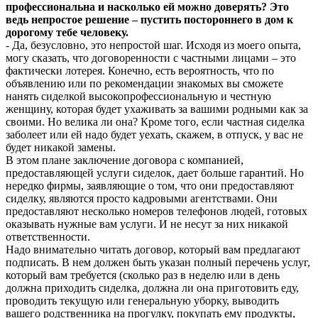
профессиональна и насколько ей можно доверять? Это
ведь непростое решение – пустить постороннего в дом к
дорогому тебе человеку.
- Да, безусловно, это непростой шаг. Исходя из моего опыта,
могу сказать, что договоренности с частными лицами – это
фактически лотерея. Конечно, есть вероятность, что по
объявлению или по рекомендации знакомых вы сможете
нанять сиделкой высокопрофессиональную и честную
женщину, которая будет ухаживать за вашими родными как за
своими. Но велика ли она? Кроме того, если частная сиделка
заболеет или ей надо будет уехать, скажем, в отпуск, у вас не
будет никакой замены.
В этом плане заключение договора с компанией,
предоставляющей услуги сиделок, дает больше гарантий. Но
нередко фирмы, заявляющие о том, что они предоставляют
сиделку, являются просто кадровыми агентствами. Они
предоставляют несколько номеров телефонов людей, готовых
оказывать нужные вам услуги. И не несут за них никакой
ответственности.
Надо внимательно читать договор, который вам предлагают
подписать. В нем должен быть указан полный перечень услуг,
который вам требуется (сколько раз в неделю или в день
должна приходить сиделка, должна ли она приготовить еду,
проводить текущую или генеральную уборку, выводить
вашего родственника на прогулку, покупать ему продукты,