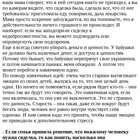
ваша мама говорит, что к ней сегодня никто не приходил, а вы
по камерам видите, что сиделка была, сделала все, что от нее
требовалось: приготовила еду, покормила, дала лекарства.
Мама просто искренне заблуждается, но вы понимаете, что в
действительности ничего страшного не происходит. И
наоборот: если вы заподозрили сиделку в
недобросовестности, вы можете подтвердить или
опровергнуть свои подозрения.
Еще я всегда советую убирать деньги и ценности. У бабушки
не должно быть наличных денег, и доступа к ценностям.
Потому что бывает, что бабушки перепрячут свои украшения,
и потом начинается паника: меня обокрали. А потом это
может перейти в навязчивую идею.
По поводу навязчивых идей: очень часто старики вытягивают
эмоции из своих детей, жалуясь на то, что они целый день
одни. Но ничего не поменяется, если рядом будет кто-то – они
точно так же будут это говорить. Это навязчивая идея, если
она включилась, то она уже не выключится. Это не страшно,
это данность. Старость – она такая, даже если вокруг будут
бегать люди, человек все равно внутри чувствует себя
одиноко. И нам самим надо это принять, чтобы наши эмоции
не приводили к дополнительному стрессу.
-
Если семья приняла решение, что пожилому человеку
нужна сиделка, то как понять, насколько она