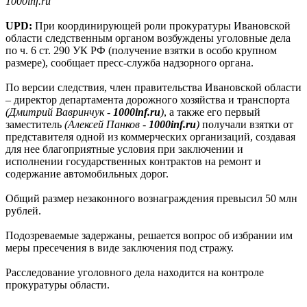
1000inf.ru
UPD:
При координирующей роли прокуратуры Ивановской
области следственным органом возбуждены уголовные дела
по ч. 6 ст. 290 УК РФ (получение взятки в особо крупном
размере), сообщает пресс-служба надзорного органа.
По версии следствия, член правительства Ивановской области
– директор департамента дорожного хозяйства и транспорта
(Дмитрий Вавринчук -
1000inf.ru
)
, а также его первый
заместитель
(Алексей Панков -
1000inf.ru
)
получали взятки от
представителя одной из коммерческих организаций, создавая
для нее благоприятные условия при заключении и
исполнении государственных контрактов на ремонт и
содержание автомобильных дорог.
Общий размер незаконного вознаграждения превысил 50 млн
рублей.
Подозреваемые задержаны, решается вопрос об избрании им
меры пресечения в виде заключения под стражу.
Расследование уголовного дела находится на контроле
прокуратуры области.