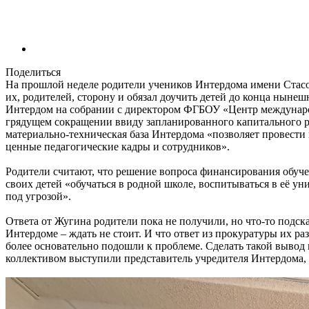
Поделиться
На прошлой неделе родители учеников Интердома имени Стасов
их, родителей, сторону и обязал доучить детей до конца ныне
Интердом на собрании с директором ФГБОУ «Центр междунар
грядущем сокращении ввиду запланированного капитального рем
материально-техническая база Интердома «позволяет провести
ценные педагогические кадры и сотрудников».
Родители считают, что решение вопроса финансирования обуче
своих детей «обучаться в родной школе, воспитываться в её у
под угрозой».
Ответа от Жугина родители пока не получили, но что-то подска
Интердоме – ждать не стоит. И что ответ из прокуратуры их раз
более основательно подошли к проблеме. Сделать такой вывод 
коллективом выступили представитель учредителя Интердома,