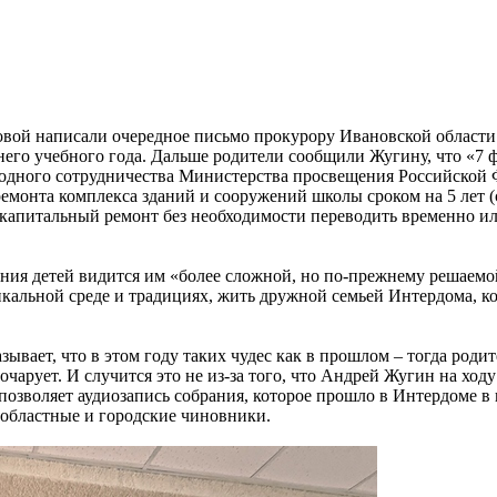
ой написали очередное письмо прокурору Ивановской области А
шнего учебного года. Дальше родители сообщили Жугину, что «7 
одного сотрудничества Министерства просвещения Российско
онта комплекса зданий и сооружений школы сроком на 5 лет (с 2
 капитальный ремонт без необходимости переводить временно ил
ния детей видится им «более сложной, но по-прежнему решаемой
никальной среде и традициях, жить дружной семьей Интердома, к
зывает, что в этом году таких чудес как в прошлом – тогда роди
очарует. И случится это не из-за того, что Андрей Жугин на ход
позволяет аудиозапись собрания, которое прошло в Интердоме в
 областные и городские чиновники.