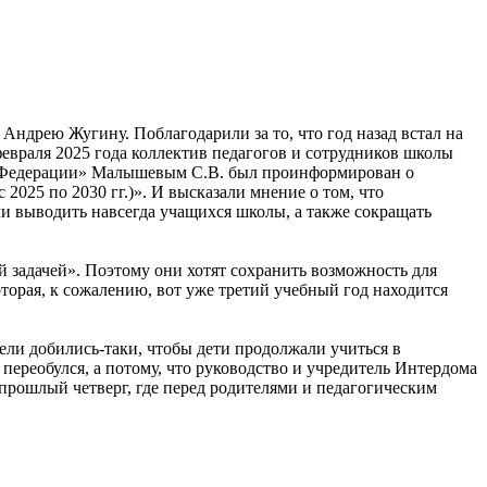
ндрею Жугину. Поблагодарили за то, что год назад встал на
февраля 2025 года коллектив педагогов и сотрудников школы
й Федерации» Малышевым С.В. был проинформирован о
025 по 2030 гг.)». И высказали мнение о том, что
и выводить навсегда учащихся школы, а также сокращать
 задачей». Поэтому они хотят сохранить возможность для
оторая, к сожалению, вот уже третий учебный год находится
тели добились-таки, чтобы дети продолжали учиться в
у переобулся, а потому, что руководство и учредитель Интердома
 прошлый четверг, где перед родителями и педагогическим