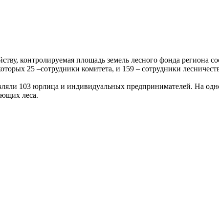
тву, контролируемая площадь земель лесного фонда региона сос
которых 25 –сотрудники комитета, и 159 – сотрудники лесничеств
вляли 103 юрлица и индивидуальных предпринимателей. На одног
ующих леса.