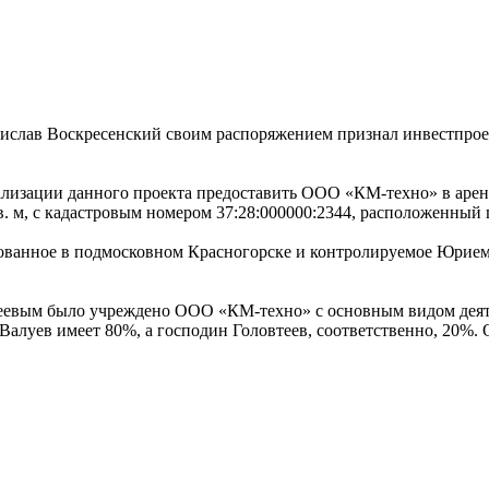
анислав Воскресенский своим распоряжением признал инвестпро
ализации данного проекта предоставить ООО «КМ-техно» в аренд
. м, с кадастровым номером 37:28:000000:2344, расположенный по
ованное в подмосковном Красногорске и контролируемое Юрие
еевым было учреждено ООО «КМ-техно» с основным видом деят
Валуев имеет 80%, а господин Головтеев, соответственно, 20%.