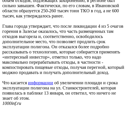
объем отходов, подлежащих захоронению, в регионе был
сильно завышен. Фактически, по его словам, в Ивановской
области образуется 250-260 тысяч тонн ТКО в год, а не 600
тысяч, как утверждалось ранее.
Глава города утверждает, что после ликвидации 4 из 5 очагов
горения в Залесье оказалось, что часть размещенных там
отходов выгорела и, соответственно, освободилось
дополнительное место, что позволяет продлить срок
эксплуатации полигона. Он отказался более подробно
рассказывать о технологиях, которые собирается применять
«интересный инвестор», отметил только, что надо
максимально перерабатывать отходы, в частности -
компостировать пищевые отходы, получая перегной, который
моджно продавать и получать дополнительный доход.
Что касается
информации
об увеличении площади и срока
эксплуатации полигона на ул. Станкостроителей, которая
появилась в паблике 13 января, он ответил, что ничего не
знает об этом.
1000inf.ru