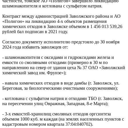
частности, томское АО «Полигон» завершило ликвидацию
шламонакопителя и котлована с сульфатом натрия.
Контракт между администрацией Заволжского района и АО
«Полигон» на ликвидацию 4-х объектов размещения
химических отходов в Заволжске объемом в 1 456 013 539,26
рублей бал подписан в 2021 году.
Согласно документу исполнителю предстояло до 30 ноября
2024 года избавить заволжцев от:
- шламонакопителя с оксидами и гидроксидами железа и
емкости со смоляными отходами (примерно в 30 м по
направлению на север от здания цеха № 37 ОАО «Заволжский
химический завод им. Фрунзе»);
- навала химических отходов в виде дамбы (г. Заволжск, ул.
Береговая, за биологическими очистными сооружениями);
- котлована с сульфатом натрия и отходами ТБО (г. Заволжск,
на пересечении улиц Овражная, Западная, 8-е Марта);
- 3-х емкостей-хранилищ смоляных отходов оргсинтеза
объемом 1000 куб. м каждая (на землях населенных пунктов с
кадастровым номером квартала 37:04:040702).