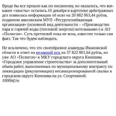
Вроде бы все прошло как по писанному, но оказалось, что кое-
какие «хвосты» остались.10 декабря в картотеке арбитражных
дел появилась информации об иске на 20 882 063,44 рубля,
поданном заволжским МУП «Ресурсоснабжающая
организация» (основной вид деятельности – «Производство
пара и горячей воды (тепловой энергии) котельными») к АО
«Полигон». Суть претензий пока не ясна, известен только сам
факт. Так что будем наблюдать.
Не исключено, что это своеобразное алаверды Ивановской
области в ответ на
недавний иск
на 37 822 801,64 рубль, но
уже АО «Полигон» к МКУ городского округа Кинешма
«Городское управление строительства» за дополнительный
объем работ, выполненных по муниципальному контракту по
ликвидации (рекультивации) несанкционированной свалки в
городском округе Кинешма на ул. Спортивной.
1000inf.ru