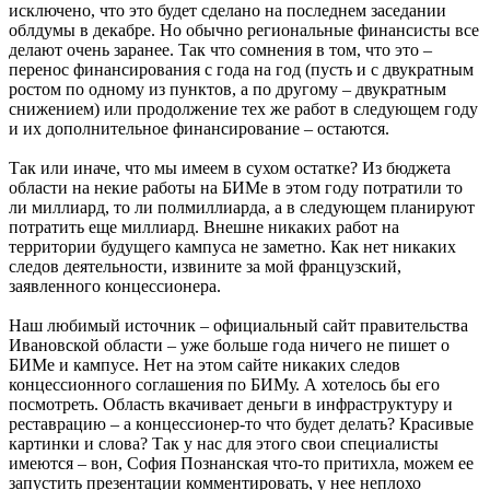
исключено, что это будет сделано на последнем заседании
облдумы в декабре. Но обычно региональные финансисты все
делают очень заранее. Так что сомнения в том, что это –
перенос финансирования с года на год (пусть и с двукратным
ростом по одному из пунктов, а по другому – двукратным
снижением) или продолжение тех же работ в следующем году
и их дополнительное финансирование – остаются.
Так или иначе, что мы имеем в сухом остатке? Из бюджета
области на некие работы на БИМе в этом году потратили то
ли миллиард, то ли полмиллиарда, а в следующем планируют
потратить еще миллиард. Внешне никаких работ на
территории будущего кампуса не заметно. Как нет никаких
следов деятельности, извините за мой французский,
заявленного концессионера.
Наш любимый источник – официальный сайт правительства
Ивановской области – уже больше года ничего не пишет о
БИМе и кампусе. Нет на этом сайте никаких следов
концессионного соглашения по БИМу. А хотелось бы его
посмотреть. Область вкачивает деньги в инфраструктуру и
реставрацию – а концессионер-то что будет делать? Красивые
картинки и слова? Так у нас для этого свои специалисты
имеются – вон, София Познанская что-то притихла, можем ее
запустить презентации комментировать, у нее неплохо