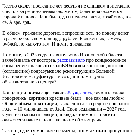
Честно скажу: последние лет десять я не слишком пристально
следила за региональным бюджетом, больше за бюджетом
города Иваново. Лень было, да и недосуг: дети, хозяйство, то-
сё. А зря, зря...
В общем, граждане дорогие, вопросики есть по поводу денег
в размере больше миллиарда рублей. Бюджетных, замечу,
рублей, не чьих-то там. И начну я издалека.
Помните, в 2023 году правительство Ивановской области,
захлебываясь от восторга,
рассказывало
про концессионное
соглашение с какой-то околоВЭБовской конторой, которое
(соглашение) подразумевало реконструкцию Большой
Ивановской мануфактуры и создание там научно-
образовательного центра?
Концепции потом еще всякие
обсуждались
, заумные слова
говорились, картинки красивые были – всё как мы любим.
Общий объем инвестиций, заявленный в середине прошлого
года, – 10 миллиардов рублей. Срок реализации – 2027 год.
Судя по темпам инфляции, правда, стоимость проекта
окажется значительно выше, но не об этом речь.
Так вот, сдается мне, джентльмены, что мы что-то пропустили