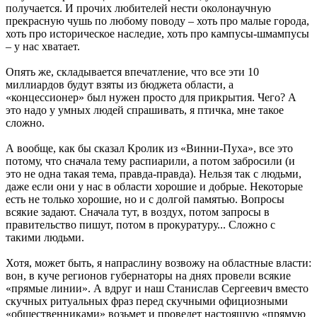
получается. И прочих любителей нести околонаучную
прекрасную чушь по любому поводу – хоть про малые города,
хоть про историческое наследие, хоть про кампусы-шмампусы
– у нас хватает.
Опять же, складывается впечатление, что все эти 10
миллиардов будут взяты из бюджета области, а
«концессионер» был нужен просто для прикрытия. Чего? А
это надо у умных людей спрашивать, я птичка, мне такое
сложно.
А вообще, как бы сказал Кролик из «Винни-Пуха», все это
потому, что сначала тему распиарили, а потом забросили (и
это не одна такая тема, правда-правда). Нельзя так с людьми,
даже если они у нас в области хорошие и добрые. Некоторые
есть не только хорошие, но и с долгой памятью. Вопросы
всякие задают. Сначала тут, в воздух, потом запросы в
правительство пишут, потом в прокуратуру... Сложно с
такими людьми.
Хотя, может быть, я напраслину возвожу на областные власти:
вон, в куче регионов губернаторы на днях провели всякие
«прямые линии». А вдруг и наш Станислав Сергеевич вместо
скучных ритуальных фраз перед скучными официозными
«общественниками» возьмет и проведет настоящую «прямую