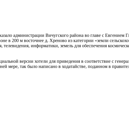
тказало администрации Вичугского района во главе с Евгением Г
оне в 200 м восточнее д. Хреново из категории «земли сельскох
, телевидения, информатики, земель для обеспечения космическо
циальной версии хотели для приведения в соответствие с генер
ей мере, так было написано в ходатайстве, поданном в правите