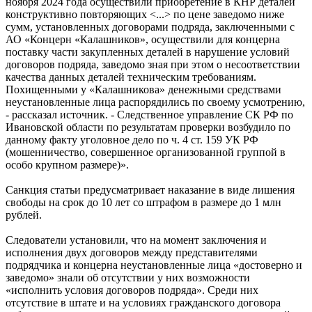
ноября 2024 года осуществили приобретение в КНР деталей
конструктивно повторяющих <...> по цене заведомо ниже
сумм, установленных договорами подряда, заключенными с
АО «Концерн «Калашников», осуществили для концерна
поставку части закупленных деталей в нарушение условий
договоров подряда, заведомо зная при этом о несоответствии
качества данных деталей техническим требованиям.
Похищенными у «Калашникова» денежными средствами
неустановленные лица распорядились по своему усмотрению,
- рассказал источник. - Следственное управление СК РФ по
Ивановской области по результатам проверки возбудило по
данному факту уголовное дело по ч. 4 ст. 159 УК РФ
(мошенничество, совершенное организованной группой в
особо крупном размере)».
Санкция статьи предусматривает наказание в виде лишения
свободы на срок до 10 лет со штрафом в размере до 1 млн
рублей.
Следователи установили, что на момент заключения и
исполнения двух договоров между представителями
подрядчика и концерна неустановленные лица «достоверно и
заведомо» знали об отсутствии у них возможности
«исполнить условия договоров подряда». Среди них
отсутствие в штате и на условиях гражданского договора